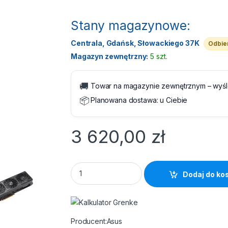
Stany magazynowe:
Centrala, Gdańsk, Słowackiego 37K
Odbier
Magazyn zewnętrzny:
5 szt.
🚚
Towar na magazynie zewnętrznym – wyś
📦
Planowana dostawa:
u Ciebie
3 620,00
zł
Radeon RX 9070 16GB Asus Prime OC quant
Dodaj do ko
Asus