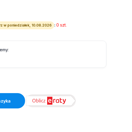
:
0 szt.
z w poniedziałek, 10.08.2026
lemy:
ity
szyka