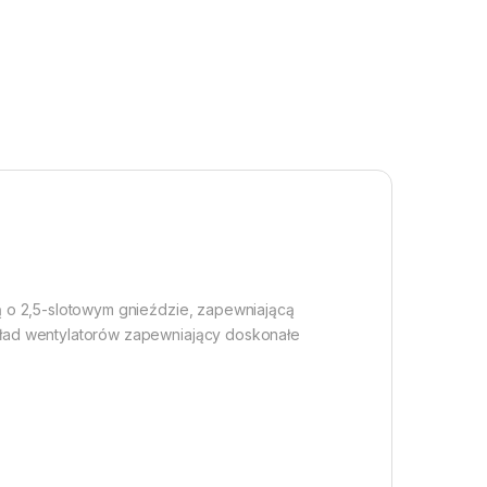
ą o 2,5-slotowym gnieździe, zapewniającą
kład wentylatorów zapewniający doskonałe