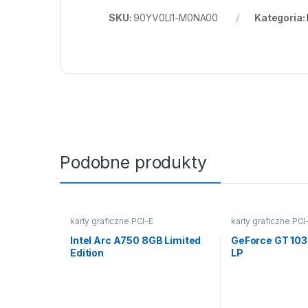
SKU:
90YV0LI1-M0NA00
Kategoria:
Podobne produkty
karty graficzne PCI-E
karty graficzne PCI
Intel Arc A750 8GB Limited
GeForce GT 10
Edition
LP