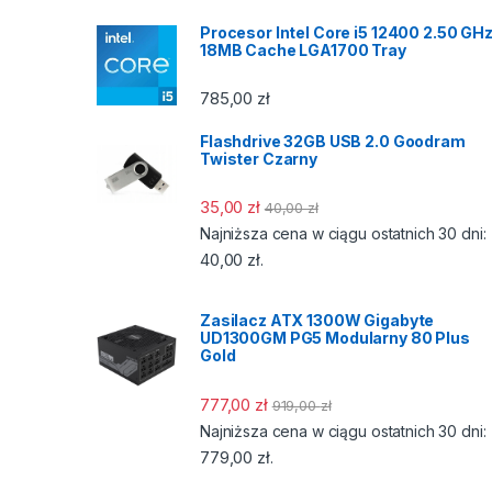
Procesor Intel Core i5 12400 2.50 GH
18MB Cache LGA1700 Tray
785,00
zł
Flashdrive 32GB USB 2.0 Goodram
Twister Czarny
35,00
zł
40,00
zł
Najniższa cena w ciągu ostatnich 30 dni:
40,00
zł
.
Zasilacz ATX 1300W Gigabyte
UD1300GM PG5 Modularny 80 Plus
Gold
777,00
zł
919,00
zł
Najniższa cena w ciągu ostatnich 30 dni:
779,00
zł
.