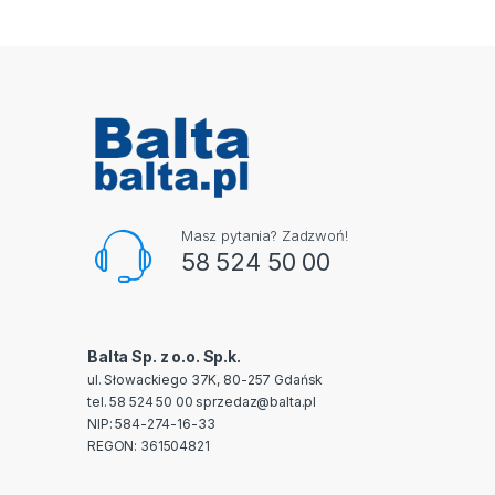
Masz pytania? Zadzwoń!
58 524 50 00
Balta Sp. z o.o. Sp.k.
ul. Słowackiego 37K, 80-257 Gdańsk
tel. 58 524 50 00
sprzedaz@balta.pl
NIP: 584-274-16-33
REGON: 361504821