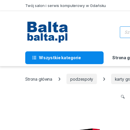
Skip to navigation
Skip to content
Twój salon i serwis komputerowy w Gdańsku
Wysz
Wszystkie kategorie
Strona 
Strona główna
podzespoły
karty gr
🔍