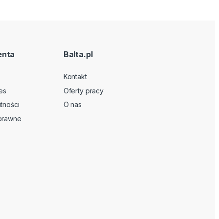
enta
Balta.pl
Kontakt
es
Oferty pracy
tności
O nas
 prawne