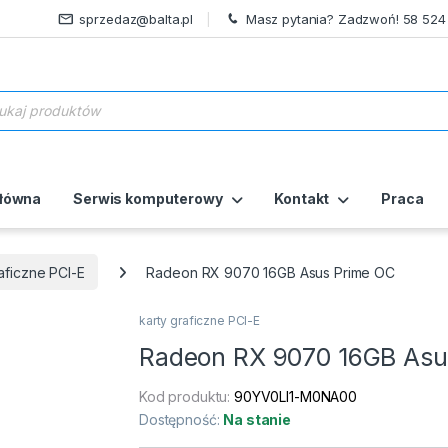
sprzedaz@balta.pl
Masz pytania? Zadzwoń! 58 524
ukiwarka produktów
główna
Serwis komputerowy
Kontakt
Praca
aficzne PCI-E
Radeon RX 9070 16GB Asus Prime OC
karty graficzne PCI-E
Radeon RX 9070 16GB Asu
Kod produktu:
90YV0LI1-M0NA00
Dostępność:
Na stanie