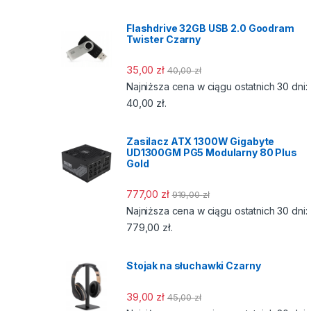
Flashdrive 32GB USB 2.0 Goodram
Twister Czarny
35,00
zł
40,00
zł
Najniższa cena w ciągu ostatnich 30 dni:
40,00
zł
.
Zasilacz ATX 1300W Gigabyte
UD1300GM PG5 Modularny 80 Plus
Gold
777,00
zł
919,00
zł
Najniższa cena w ciągu ostatnich 30 dni:
779,00
zł
.
Stojak na słuchawki Czarny
39,00
zł
45,00
zł