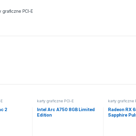
y graficzne PCI-E
-E
karty graficzne PCI-E
karty graficzne
c 2
Intel Arc A750 8GB Limited
Radeon RX 
Edition
Sapphire Pul