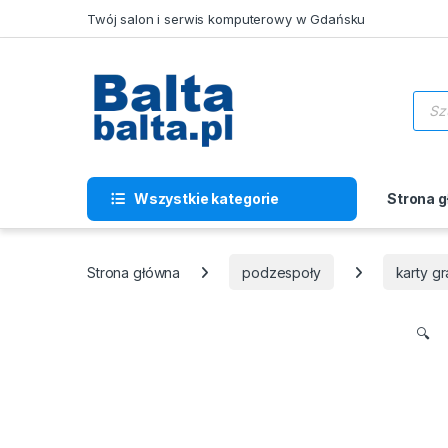
Skip to navigation
Skip to content
Twój salon i serwis komputerowy w Gdańsku
Wysz
Wszystkie kategorie
Strona 
Strona główna
podzespoły
karty gr
🔍