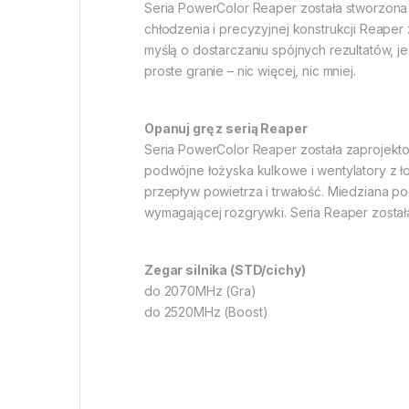
Seria PowerColor Reaper została stworzona d
chłodzenia i precyzyjnej konstrukcji Reape
myślą o dostarczaniu spójnych rezultatów, j
proste granie – nic więcej, nic mniej.
Opanuj grę z serią Reaper
Seria PowerColor Reaper została zaprojek
podwójne łożyska kulkowe i wentylatory z ł
przepływ powietrza i trwałość. Miedziana 
wymagającej rozgrywki. Seria Reaper została
Zegar silnika (STD/cichy)
do 2070MHz (Gra)
do 2520MHz (Boost)