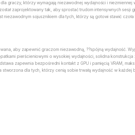
la graczy, którzy wymagają niezawodnej wydajności i niezmiennej wyt
r został zaprojektowany tak, aby sprostać trudom intensywnych sesj
est niezawodnym sojusznikiem dla tych, którzy są gotowi stawić czoł
towana, aby zapewnić graczom niezawodną, ??spójną wydajność. Wyp
opatkami pierścieniowymi o wysokiej wydajności, solidna konstrukcja
podstawa zapewnia bezpośredni kontakt z GPU i pamięcią VRAM, mak
 stworzona dla tych, którzy cenią sobie trwałą wydajność w każdej b