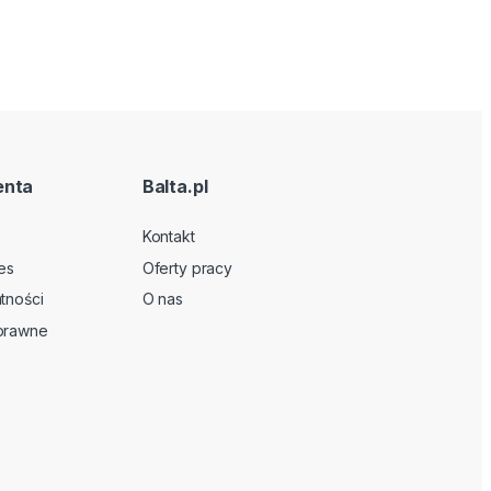
enta
Balta.pl
Kontakt
es
Oferty pracy
tności
O nas
 prawne