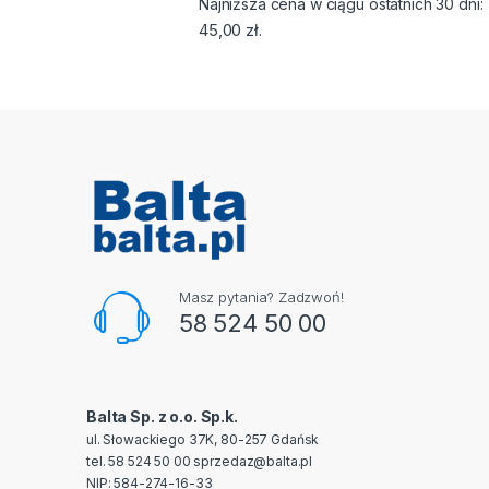
Najniższa cena w ciągu ostatnich 30 dni:
45,00
zł
.
Masz pytania? Zadzwoń!
58 524 50 00
Balta Sp. z o.o. Sp.k.
ul. Słowackiego 37K, 80-257 Gdańsk
tel. 58 524 50 00
sprzedaz@balta.pl
NIP: 584-274-16-33