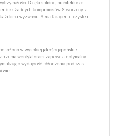
rzymałości. Dzięki solidnej architekturze
i gier bez żadnych kompromisów. Stworzony z
a każdemu wyzwaniu. Seria Reaper to czyste i
osażona w wysokiej jakości japońskie
 z trzema wentylatorami zapewnia optymalny
symalizując wydajność chłodzenia podczas
itwie.