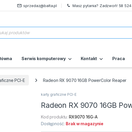
sprzedaz@balta.pl
Masz pytania? Zadzwoń! 58 524
ukiwarka produktów
główna
Serwis komputerowy
Kontakt
Praca
aficzne PCI-E
Radeon RX 9070 16GB PowerColor Reaper
karty graficzne PCI-E
Radeon RX 9070 16GB Pow
Kod produktu:
RX9070 16G-A
Dostępność:
Brak w magazynie