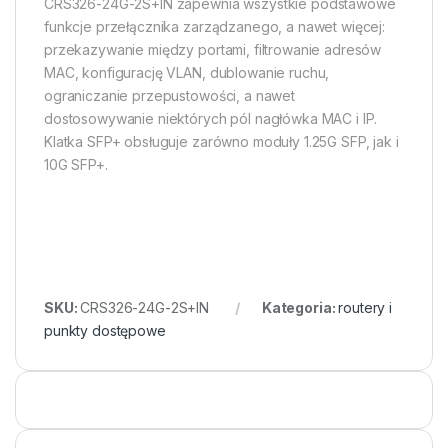
CRS326-24G-2S+IN zapewnia wszystkie podstawowe
funkcje przełącznika zarządzanego, a nawet więcej:
przekazywanie między portami, filtrowanie adresów
MAC, konfigurację VLAN, dublowanie ruchu,
ograniczanie przepustowości, a nawet
dostosowywanie niektórych pól nagłówka MAC i IP.
Klatka SFP+ obsługuje zarówno moduły 1.25G SFP, jak i
10G SFP+.
SKU:
CRS326-24G-2S+IN
Kategoria:
routery i
punkty dostępowe