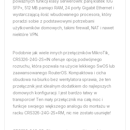
poważnych funkcji klasy serwerowni: parę klatek 10G
SFP+, 512 MB pamięci RAM, 24 porty Gigabit Ethernet i
wystarczającą ilość wbudowanego procesora, który
poradzi sobie z podstawowymi potrzebami
użytkowników domowych, takimi firewall, NAT i nawet
niektóre VPN.
Podobnie jak wiele innych przełączników MikroTik,
CRS326-24G-2S+IN oferuje opcję podwójnego
rozruchu, która pozwala na użycie lekkiego SwOS lub
zaawansowanego RouterOS. Kompaktowa i cicha
obudowa na biurko bez wentylatora sprawia, że ten
przełącznik jest idealnym dodatkiem do najlepszych
domowych konfiguracji. I jest bardzo łatwy w
transporcie! Ten mały przełącznik ma całą moc i
funkcje swojego większego analogu do montażu w
racku CRS326-24G-2S+RM, nic nie zostało usunięte!