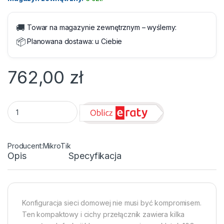
🚚
Towar na magazynie zewnętrznym – wyślemy:
📦
Planowana dostawa:
u Ciebie
762,00
zł
Router MikroTik CRS326-24G-2S+IN 24xLAN, 2x SFP+ quanti
MikroTik
Opis
Specyfikacja
Konfiguracja sieci domowej nie musi być kompromisem.
Ten kompaktowy i cichy przełącznik zawiera kilka