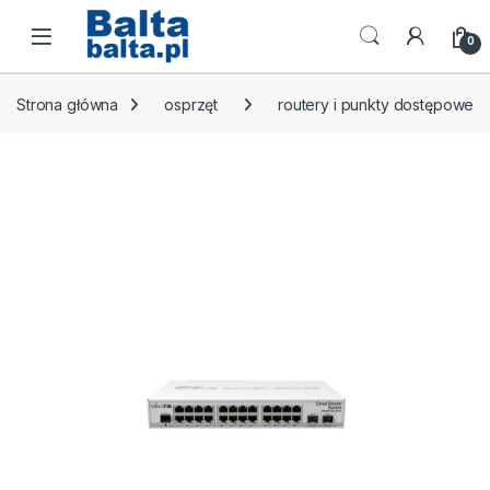
Skip to navigation
Skip to content
Open
0
Strona główna
osprzęt
routery i punkty dostępowe