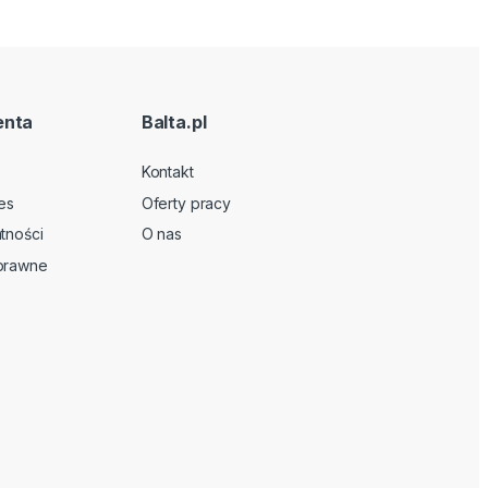
enta
Balta.pl
Kontakt
es
Oferty pracy
tności
O nas
 prawne