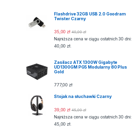
Flashdrive 32GB USB 2.0 Goodram
Twister Czarny
35,00
zł
40,00
zł
Najniższa cena w ciągu ostatnich 30 dni:
40,00
zł
.
Zasilacz ATX 1300W Gigabyte
UD1300GM PG5 Modularny 80 Plus
Gold
777,00
zł
Stojak na słuchawki Czarny
39,00
zł
45,00
zł
Najniższa cena w ciągu ostatnich 30 dni:
45,00
zł
.