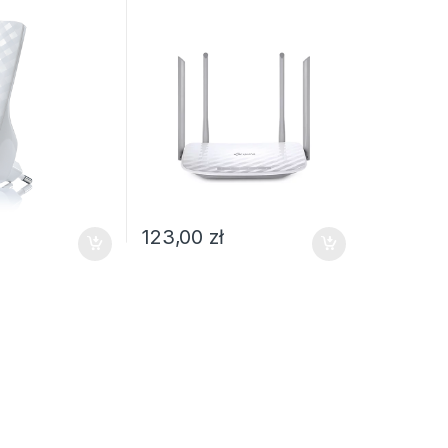
123,00
zł