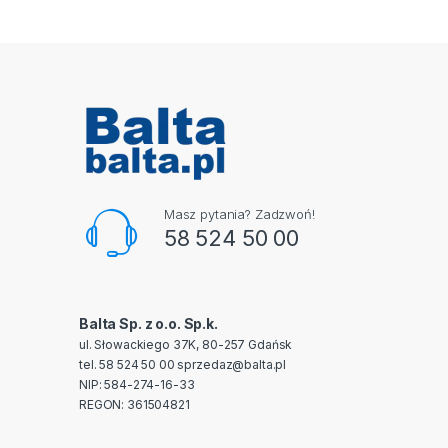
Masz pytania? Zadzwoń!
58 524 50 00
Balta Sp. z o.o. Sp.k.
ul. Słowackiego 37K, 80-257 Gdańsk
tel. 58 524 50 00
sprzedaz@balta.pl
NIP: 584-274-16-33
REGON: 361504821