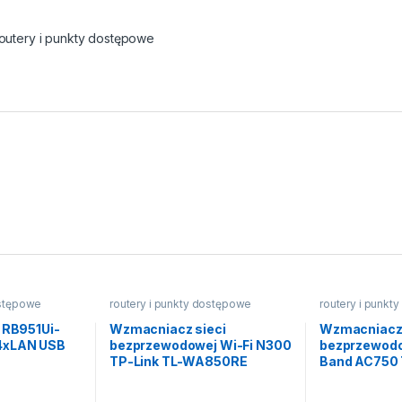
outery i punkty dostępowe
ostępowe
routery i punkty dostępowe
routery i punkt
 RB951Ui-
Wzmacniacz sieci
Wzmacniacz 
4xLAN USB
bezprzewodowej Wi-Fi N300
bezprzewodo
TP-Link TL-WA850RE
Band AC750 