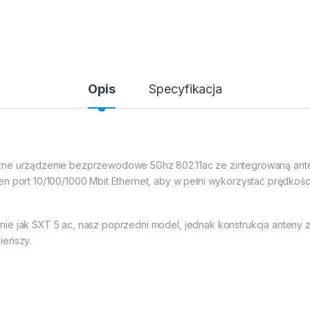
Opis
Specyfikacja
zne urządzenie bezprzewodowe 5Ghz 802.11ac ze zintegrowaną ante
en port 10/100/1000 Mbit Ethernet, aby w pełni wykorzystać prędkośc
ie jak SXT 5 ac, nasz poprzedni model, jednak konstrukcja anteny zo
ieńszy.