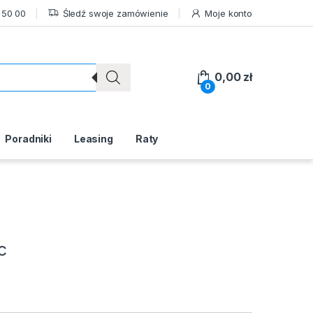
 50 00
Śledź swoje zamówienie
Moje konto
0,00
zł
0
Poradniki
Leasing
Raty
c