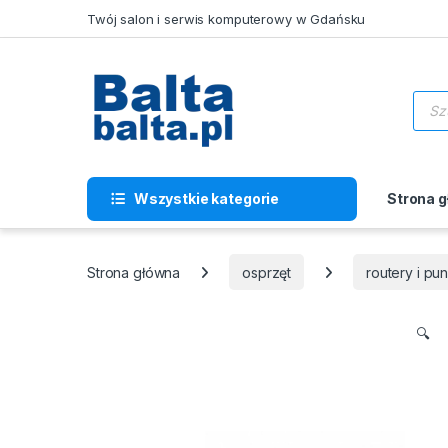
Skip to navigation
Skip to content
Twój salon i serwis komputerowy w Gdańsku
Wysz
Wszystkie kategorie
Strona 
Strona główna
osprzęt
routery i p
🔍