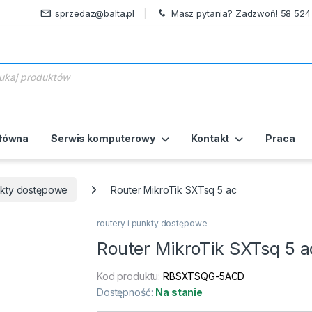
sprzedaz@balta.pl
Masz pytania? Zadzwoń! 58 524
ukiwarka produktów
główna
Serwis komputerowy
Kontakt
Praca
unkty dostępowe
Router MikroTik SXTsq 5 ac
routery i punkty dostępowe
Router MikroTik SXTsq 5 a
Kod produktu:
RBSXTSQG-5ACD
Dostępność:
Na stanie