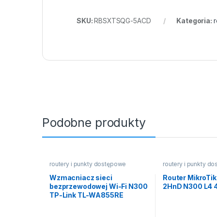
SKU:
RBSXTSQG-5ACD
Kategoria:
r
Podobne produkty
routery i punkty dostępowe
routery i punkty d
Wzmacniacz sieci
Router MikroTik
bezprzewodowej Wi-Fi N300
2HnD N300 L4 
TP-Link TL-WA855RE