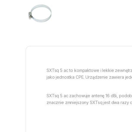
SXTsq 5 ac to kompaktowe i lekkie zewnętr
jako jednostka CPE. Urządzenie zawiera jed
SXTsq 5 ac zachowuje antenę 16 dBi, podobn
znacznie zmniejszony SXTsq jest dwa razy c