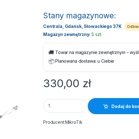
Stany magazynowe:
Centrala, Gdańsk, Słowackiego 37K
Odbier
Magazyn zewnętrzny:
5 szt.
🚚
Towar na magazynie zewnętrznym – wyś
📦
Planowana dostawa:
u Ciebie
330,00
zł
Router MikroTik SXTsq 5 ac quantity
Dodaj do ko
MikroTik