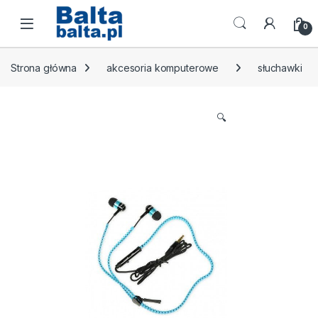
Skip to navigation
Skip to content
Open
0
Strona główna
akcesoria komputerowe
słuchawki
🔍