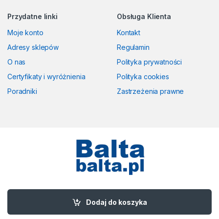
Przydatne linki
Obsługa Klienta
Moje konto
Kontakt
Adresy sklepów
Regulamin
O nas
Polityka prywatności
Certyfikaty i wyróżnienia
Polityka cookies
Poradniki
Zastrzeżenia prawne
Masz pytania? Zadzwoń!
58 524 50 00
Dodaj do koszyka