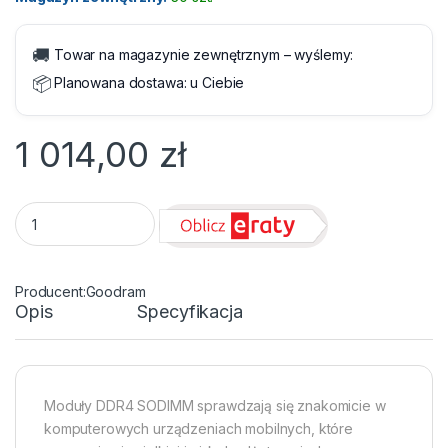
🚚
Towar na magazynie zewnętrznym – wyślemy:
📦
Planowana dostawa:
u Ciebie
1 014,00
zł
SODIMM PC-3200 DDR4 32GB CL22 Goodram quantity
Goodram
Opis
Specyfikacja
Moduły DDR4 SODIMM sprawdzają się znakomicie w
komputerowych urządzeniach mobilnych, które