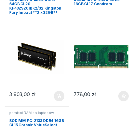
64GB CL20
16GB CL17 Goodram
KF432S20IBK2/32 Kingston
Fury Impact **2 x 32GB**
3 903,00
zł
778,00
zł
pamieci RAM do laptopów
SODIMM PC-2133 DDR4 16GB
CL15 Corsair ValueSelect