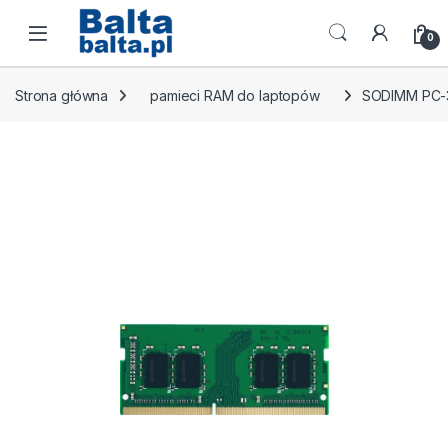
Skip to navigation
Skip to content
Open
0
Strona główna
pamieci RAM do laptopów
SODIMM PC-