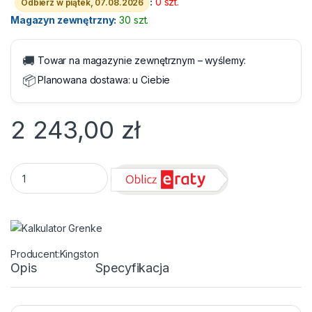
:
0 szt.
Odbierz w piątek, 07.08.2026
Magazyn zewnętrzny:
30 szt.
🚚
Towar na magazynie zewnętrznym – wyślemy:
📦
Planowana dostawa:
u Ciebie
2 243,00
zł
SODIMM PC-5600 DDR5 32GB CL40 KF556S40IBK2-32 Kingston
Kingston
Opis
Specyfikacja