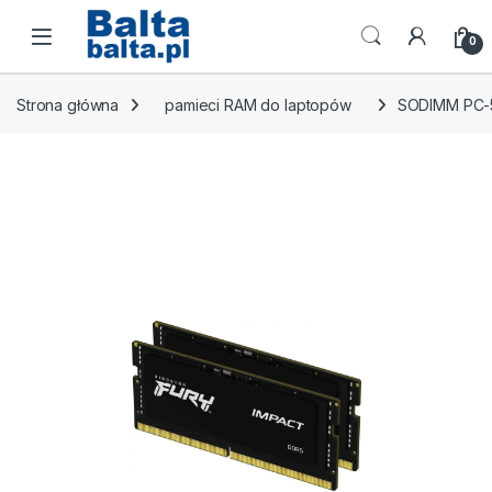
Skip to navigation
Skip to content
Open
0
Strona główna
pamieci RAM do laptopów
SODIMM PC-5