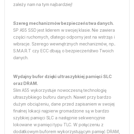
zależy nam na tym najbardziej!
Szereg mechanizmów bezpieczeństwa danych.
SP A55 SSD jest liderem w swojej klasie. Nie zawiera
części ruchomych, dlatego odporny jest na wstrząs i
wibracje. Szerego wewnętrznych mechanizmów, np..
S.M.A.R.T czy ECC dbają o bezpieczeńśtwo Twoich
danych.
Wydajny bufor dzięki ultraszybkiej pamięci SLC
oraz DRAM.
Slim A55 wykorzystuje nowoczesną technologię
ultraszybkiego buforu danych. Nawet przy bardzo
dużym obciążeniu, dane przed zapisaniem w swojej
finalnej lokacji najpierw gromadzone są w bardzo
szybkiej pamięci SLC a następnie sekwencyjnie
lokowane w pamięci typu TLC. W połączeniu z
dodatkowym buforem wykorzystującym pamięć DRAM,