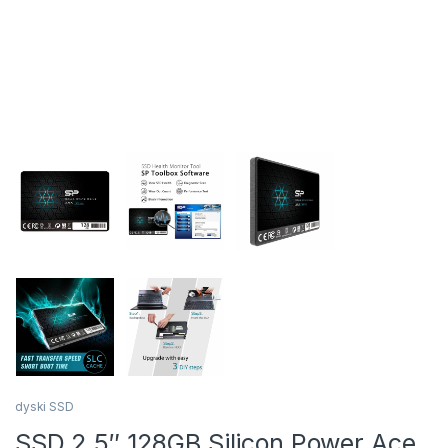
dyski SSD
SSD 2.5″ 128GB Silicon Power Ace