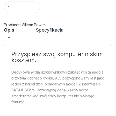
SSD 2.5" 128GB Silicon Power Ace A55 quantity
Silicon Power
Opis
Specyfikacja
Przyspiesz swój komputer niskim
kosztem.
Dedykowany dla użytkowników szukających taniego a
przy tym dobrego dysku, A55 pozycjonowany jest jako
jeden z najbardziej opłacalnych modeli. Z interfejsem
SATA III 6Gb/s i przystępną ceną, każdy może
zmodernizować swój stary komputer nie wydając
fortuny!