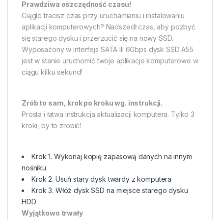
Prawdziwa oszczędność czasu!
Ciągle tracisz czas przy uruchamianiu i instalowaniu
aplikacji komputerowych? Nadszedł czas, aby pozbyć
się starego dysku i przerzucić się na nowy SSD.
Wyposażony w interfejs SATA III 6Gbps dysk SSD A55
jest w stanie uruchomić twoje aplikacje komputerowe w
ciągu kilku sekund!
Zrób to sam, krok po kroku wg. instrukcji.
Prosta i łatwa instrukcja aktualizacji komputera. Tylko 3
kroki, by to zrobić!
Krok 1. Wykonaj kopię zapasową danych na innym
nośniku
Krok 2. Usuń stary dysk twardy z komputera
Krok 3. Włóż dysk SSD na miejsce starego dysku
HDD
Wyjątkowo trwały