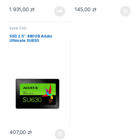
1 931,00
zł
145,00
zł
dyski SSD
SSD 2.5″ 480GB Adata
Ultimate SU630
407,00
zł