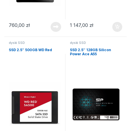
760,00
zł
1 147,00
zł
dyski SSD
dyski SSD
SSD 2.5″ 500GB WD Red
SSD 2.5″ 128GB Silicon
Power Ace A55