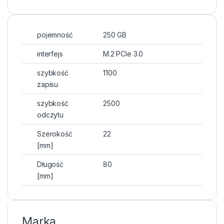
pojemność
250 GB
interfejs
M.2 PCIe 3.0
szybkość
1100
zapisu
szybkość
2500
odczytu
Szerokość
22
[mm]
Długość
80
[mm]
Marka