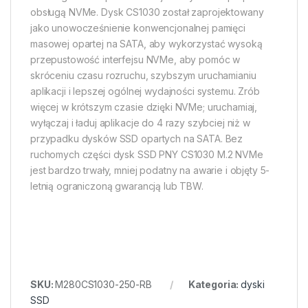
obsługą NVMe. Dysk CS1030 został zaprojektowany
jako unowocześnienie konwencjonalnej pamięci
masowej opartej na SATA, aby wykorzystać wysoką
przepustowość interfejsu NVMe, aby pomóc w
skróceniu czasu rozruchu, szybszym uruchamianiu
aplikacji i lepszej ogólnej wydajności systemu. Zrób
więcej w krótszym czasie dzięki NVMe; uruchamiaj,
wyłączaj i ładuj aplikacje do 4 razy szybciej niż w
przypadku dysków SSD opartych na SATA. Bez
ruchomych części dysk SSD PNY CS1030 M.2 NVMe
jest bardzo trwały, mniej podatny na awarie i objęty 5-
letnią ograniczoną gwarancją lub TBW.
SKU:
M280CS1030-250-RB
Kategoria:
dyski
SSD