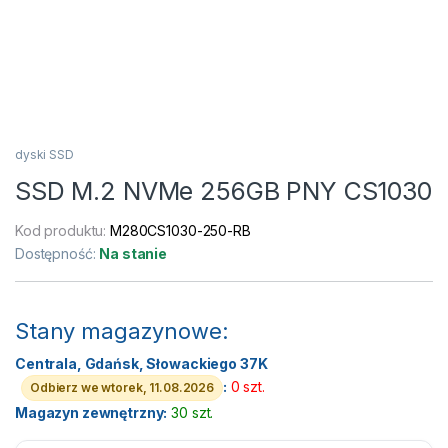
dyski SSD
SSD M.2 NVMe 256GB PNY CS1030
Kod produktu:
M280CS1030-250-RB
Dostępność:
Na stanie
Stany magazynowe:
Centrala, Gdańsk, Słowackiego 37K
:
0 szt.
Odbierz we wtorek, 11.08.2026
Magazyn zewnętrzny:
30 szt.