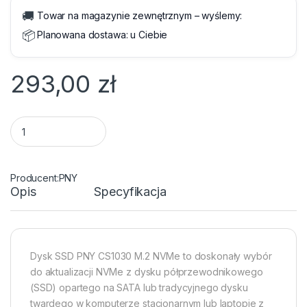
🚚
Towar na magazynie zewnętrznym – wyślemy:
📦
Planowana dostawa:
u Ciebie
293,00
zł
SSD M.2 NVMe 256GB PNY CS1030 quantity
PNY
Opis
Specyfikacja
Dysk SSD PNY CS1030 M.2 NVMe to doskonały wybór
do aktualizacji NVMe z dysku półprzewodnikowego
(SSD) opartego na SATA lub tradycyjnego dysku
twardego w komputerze stacjonarnym lub laptopie z