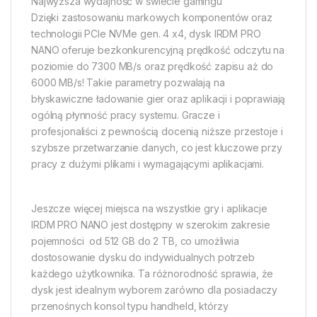
Najwyższa wydajność w świecie gamingu
Dzięki zastosowaniu markowych komponentów oraz
technologii PCIe NVMe gen. 4 x4, dysk IRDM PRO
NANO oferuje bezkonkurencyjną prędkość odczytu na
poziomie do 7300 MB/s oraz prędkość zapisu aż do
6000 MB/s! Takie parametry pozwalają na
błyskawiczne ładowanie gier oraz aplikacji i poprawiają
ogólną płynność pracy systemu. Gracze i
profesjonaliści z pewnością docenią niższe przestoje i
szybsze przetwarzanie danych, co jest kluczowe przy
pracy z dużymi plikami i wymagającymi aplikacjami.
Jeszcze więcej miejsca na wszystkie gry i aplikacje
IRDM PRO NANO jest dostępny w szerokim zakresie
pojemności  od 512 GB do 2 TB, co umożliwia
dostosowanie dysku do indywidualnych potrzeb
każdego użytkownika. Ta różnorodność sprawia, że
dysk jest idealnym wyborem zarówno dla posiadaczy
przenośnych konsol typu handheld, którzy