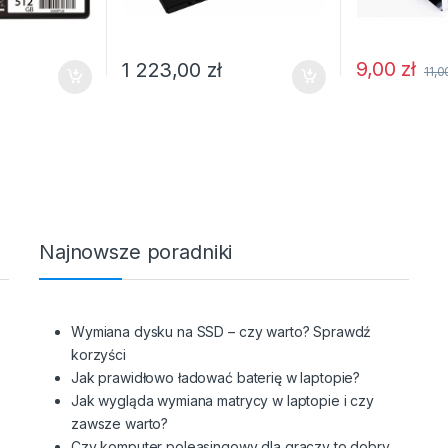
9,00
zł
1 223,00
zł
11,
Najnowsze poradniki
z
Wymiana dysku na SSD – czy warto? Sprawdź
korzyści
Jak prawidłowo ładować baterię w laptopie?
Jak wygląda wymiana matrycy w laptopie i czy
zawsze warto?
Czy komputer poleasingowy dla graczy to dobry