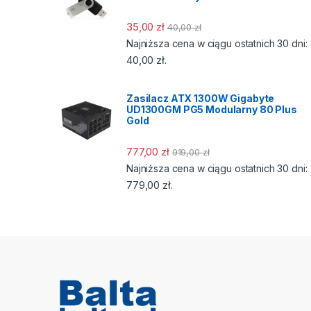
35,00
zł
40,00
zł
Najniższa cena w ciągu ostatnich 30 dni:
40,00
zł
.
Zasilacz ATX 1300W Gigabyte
UD1300GM PG5 Modularny 80 Plus
Gold
777,00
zł
919,00
zł
Najniższa cena w ciągu ostatnich 30 dni:
779,00
zł
.