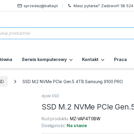
sprzedaz@balta.pl
Masz pytania? Zadzwoń! 58 524
ukiwarka produktów
główna
Serwis komputerowy
Kontakt
Praca
SD
SSD M.2 NVMe PCIe Gen.5 4TB Samsung 9100 PRO
dyski SSD
SSD M.2 NVMe PCIe Gen.
Kod produktu:
MZ-VAP4T0BW
Dostępność:
Na stanie