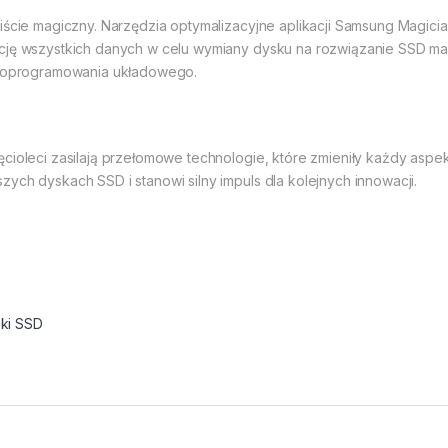
 iście magiczny. Narzędzia optymalizacyjne aplikacji Samsung Magic
ację wszystkich danych w celu wymiany dysku na rozwiązanie SSD ma
je oprogramowania układowego.
ęcioleci zasilają przełomowe technologie, które zmieniły każdy asp
ych dyskach SSD i stanowi silny impuls dla kolejnych innowacji.
ki SSD