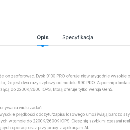
Opis
Specyfikacja
oże on zaoferować. Dysk 9100 PRO oferuje niewiarygodnie wysokie
o, że jest dwa razy szybszy od modelu 990 PRO. Zapomnij o limitac
ącą do 2200K/2600 IOPS, którą oferuje tylko wersja Gen5.
onywania wielu zadań
rawysokie prędkości odczytu/zapisu losowego umożliwiają bardzo sz
nych w tempie do 2200K/2600K IOPS. Ciesz się szybkimi czasami re
ych operacji oraz przy pracy z aplikacjami AI.