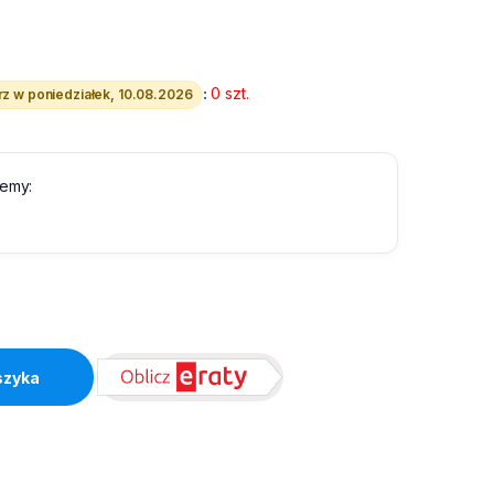
:
0 szt.
z w poniedziałek, 10.08.2026
lemy:
00 PRO quantity
szyka