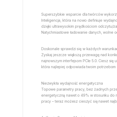
Superszybkie wsparcie dla twórców wykorzy
Inteligencja, która na nowo definiuje wydajn
dzięki ultrawysokim prędkościom odczytu/
Natychmiastowe ładowanie danych, wolne o
Doskonale sprawdzi się w każdych warunka
Zyskaj jeszcze większą przewagę nad konku
najnowszym interfejsom PCIe 5.0. Ciesz się
która najlepiej odpowiada twoim potrzebom 
Niezwykła wydajność energetyczna
Topowe parametry pracy, bez żadnych przer
energetyczną nawet o 49% w stosunku do mod
pracy – teraz możesz cieszyć się nawet naj