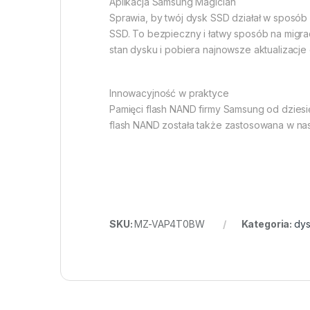
Aplikacja Samsung Magician
Sprawia, by twój dysk SSD działał w sposób
SSD. To bezpieczny i łatwy sposób na migr
stan dysku i pobiera najnowsze aktualizac
Innowacyjność w praktyce
Pamięci flash NAND firmy Samsung od dziesi
flash NAND została także zastosowana w nasz
SKU:
MZ-VAP4T0BW
Kategoria:
dys