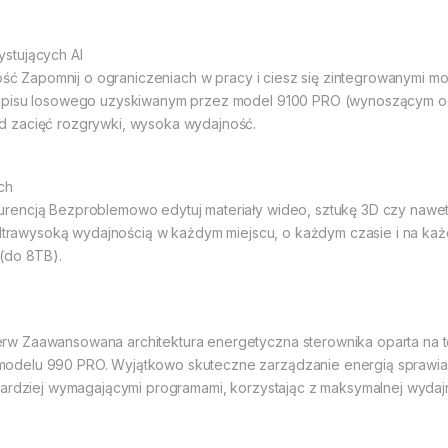
stujących AI
ość Zapomnij o ograniczeniach w pracy i ciesz się zintegrowanymi moż
zapisu losowego uzyskiwanym przez model 9100 PRO (wynoszącym o
d zacięć rozgrywki, wysoka wydajność.
ch
rencją Bezproblemowo edytuj materiały wideo, sztukę 3D czy nawet 
 ultrawysoką wydajnością w każdym miejscu, o każdym czasie i na każ
(do 8TB).
w Zaawansowana architektura energetyczna sterownika oparta na t
elu 990 PRO. Wyjątkowo skuteczne zarządzanie energią sprawia, że 
bardziej wymagającymi programami, korzystając z maksymalnej wydajn