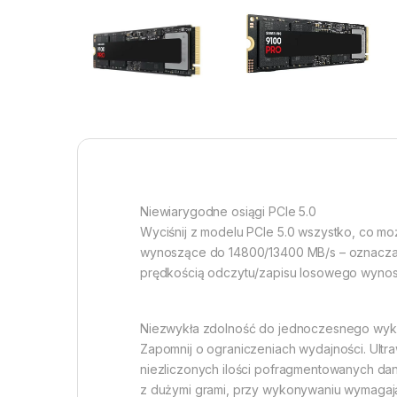
Niewiarygodne osiągi PCIe 5.0
Wyciśnij z modelu PCIe 5.0 wszystko, co m
wynoszące do 14800/13400 MB/s – oznacza t
prędkością odczytu/zapisu losowego wynosz
Niezwykła zdolność do jednoczesnego wyk
Zapomnij o ograniczeniach wydajności. Ult
niezliczonych ilości pofragmentowanych da
z dużymi grami, przy wykonywaniu wymagając