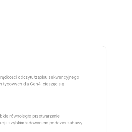
 prędkości odczytu/zapisu sekwencyjnego
h typowych dla Gen4, ciesząc się
ybkie równoległe przetwarzanie
akcji i szybkim ładowaniem podczas zabawy