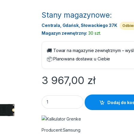
Stany magazynowe:
Centrala, Gdańsk, Słowackiego 37K
Odbier
Magazyn zewnętrzny:
30 szt.
🚚
Towar na magazynie zewnętrznym – wyś
📦
Planowana dostawa:
u Ciebie
3 967,00
zł
SSD M.2 NVMe PCIe Gen.5 4TB Samsung 91
Dodaj do ko
Samsung