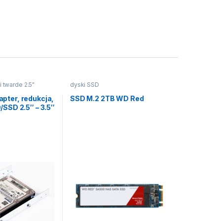
i twarde 2.5"
dyski SSD
pter, redukcja,
SSD M.2 2TB WD Red
/SSD 2.5″ – 3.5″