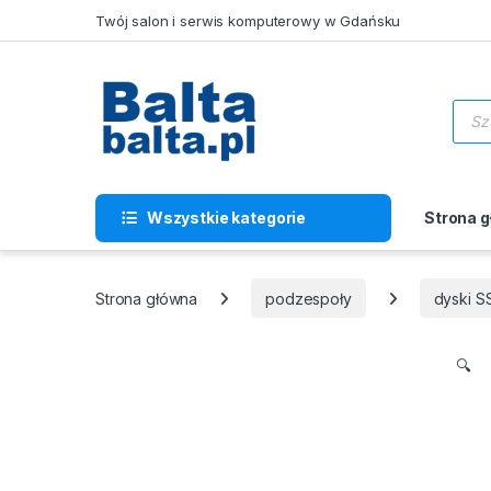
Skip to navigation
Skip to content
Twój salon i serwis komputerowy w Gdańsku
Wysz
Wszystkie kategorie
Strona 
Strona główna
podzespoły
dyski S
🔍