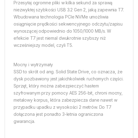
Przesyłaj ogromne pliki w kilka sekund za sprawą
niezwykłej szybkości USB 3.2 Gen 2, jaką zapewnia T7.
Wbudowana technologia PCIe NVMe umożliwia
osiągnięcie prędkości sekwencyjnego odczytu/zapisu
wynoszącej odpowiednio do 1050/1000 MB/s. W
efekcie T7 jest niemal dwukrotnie szybszy niż
wcześniejszy model, czyli T5.
Mocny i wytrzymały
SSD to skrót od ang. Solid State Drive, co oznacza, że
dysk pozbawiony jest jakichkolwiek ruchomych części.
Sprzęt, który można zabezpieczyć hasłem
szyfrowanym przy pomocy AES 256-bit, chroni mocny,
metalowy korpus, która zabezpiecza dane nawet w
przypadku upadku z wysokości 2 metrów. Do T7
dołączona jest ponadto 3-letnia ograniczona
gwarancja.