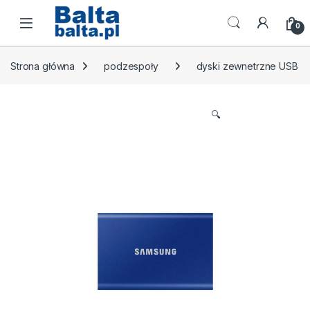
Skip to navigation
Skip to content
Open
0
Strona główna
podzespoły
dyski zewnetrzne USB
🔍