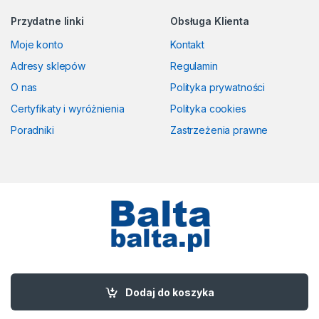
Przydatne linki
Obsługa Klienta
Moje konto
Kontakt
Adresy sklepów
Regulamin
O nas
Polityka prywatności
Certyfikaty i wyróżnienia
Polityka cookies
Poradniki
Zastrzeżenia prawne
Masz pytania? Zadzwoń!
58 524 50 00
Dodaj do koszyka