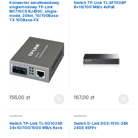
Konwerter światłowodowy
Switch TP-Link TL-SF1008P
singlemodowy TP-Link
8×10/100 MB/s 4xPoE
MC110CS RJ45SC, single-
mode, 20km, 10/100Base-
TX 100Base-FX
156,00
zł
167,00
zł
switche
switche
Switch TP-Link TL-SG1024D
Switch D-Link DGS-1510-28X
24×10/100/1000 MB/s Rack
24GE 4SFP+