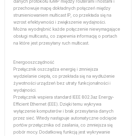
danych protokołu IGMP między routerami i hostami i
przechowuje mapę dokładnych połączeń między
strumieniowaniem multicast IP, co przekłada się na
wzrost efektywności i zwiększenie wydajności.
Można wyodrębnić każde połączenie niewymagające
obsługi multicastu, co zapewnia informację o portach
na które jest przesyłany ruch multicast.
Energooszczędność
Przełącznik oszczędza energię i zmniejsza
wydzielanie ciepła, co przekłada się na wydłużenie
żywotności urządzeń bez utraty funkcjonalności i
wydajności.
Przełącznik wspiera standard IEEE 802.3az Energy-
Efficient Ethernet (EEE). Dzięki temu wykrywa
wyłączenie komputerów i brak przesyłania danych
przez sieć. Wtedy następuje automatyczne odcięcie
portów przełącznika od zasilania, co zmniejsza się
pobór mocy. Dodatkową funkcją jest wykrywanie