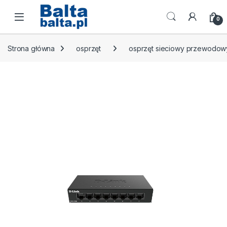
Skip to navigation
Skip to content
Open
0
Strona główna
osprzęt
osprzęt sieciowy przewodow