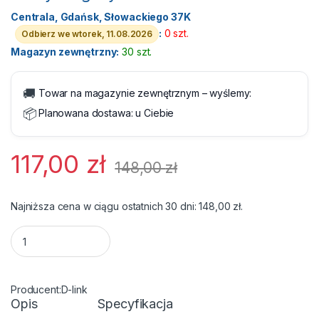
Centrala, Gdańsk, Słowackiego 37K
:
0 szt.
Odbierz we wtorek, 11.08.2026
Magazyn zewnętrzny:
30 szt.
🚚
Towar na magazynie zewnętrznym – wyślemy:
📦
Planowana dostawa:
u Ciebie
117,00
zł
148,00
zł
Najniższa cena w ciągu ostatnich 30 dni:
148,00
zł
.
Switch D-Link DGS-108GL 8x10/100/1000 MB/s - Metalowa ob
D-link
Opis
Specyfikacja