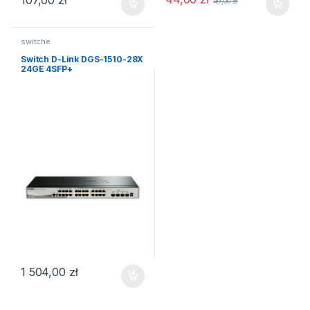
107,00
zł
49,00
zł
switche
Switch D-Link DGS-1510-28X
24GE 4SFP+
1 504,00
zł