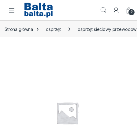
Skip to navigation
Skip to content
Open
0
Strona główna
osprzęt
osprzęt sieciowy przewodow