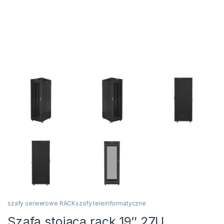
szafy serwerowe RACKszafy teleinformatyczne
Szafa stojąca rack 19″ 27U