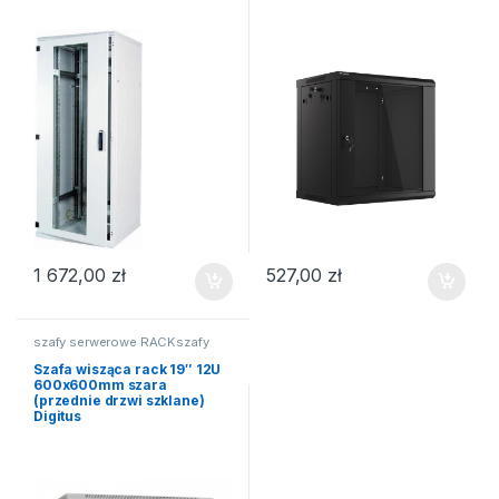
1 672,00
zł
527,00
zł
szafy serwerowe RACKszafy
teleinformatyczne
Szafa wisząca rack 19″ 12U
600x600mm szara
(przednie drzwi szklane)
Digitus