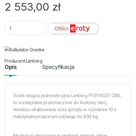
2 553,00
zł
Szafa stojąca rack 19" 27U 800x1000mm czarna (drzwi przed
Lanberg
Opis
Specyfikacja
Szafa stojąca jednosekcyjna Lanberg FF01-8027-23BL
to rozwiązanie przeznaczone do budowy sieci,
montażu okablowania oraz sprzętu w rozmiarze 19 o
maksymalnym łącznym udźwigu do 800 kg.
Może być stosowana w centrach danych, które