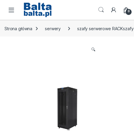
Skip to navigation
Skip to content
Open
0
Strona główna
serwery
szafy serwerowe RACKszafy 
🔍