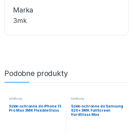
Marka
3mk
Podobne produkty
telefony
telefony
Szkło ochronne do iPhone 13
Szkło ochronne do Samsung
Pro Max 3MK FlexibleGlass
S20+ 3MK FullScreen
HardGlass Max