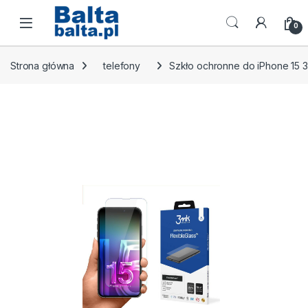
Skip to navigation
Skip to content
Open
0
Strona główna
telefony
Szkło ochronne do iPhone 15 3