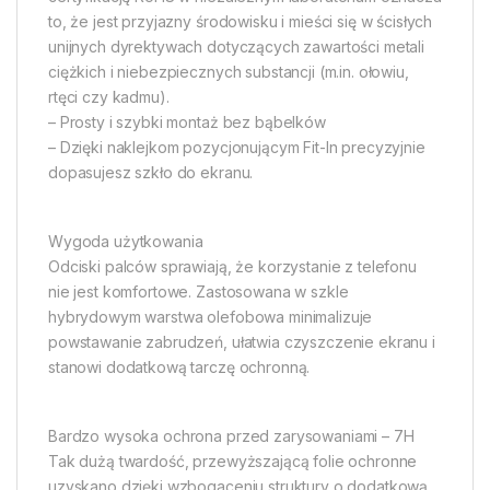
to, że jest przyjazny środowisku i mieści się w ścisłych
unijnych dyrektywach dotyczących zawartości metali
ciężkich i niebezpiecznych substancji (m.in. ołowiu,
rtęci czy kadmu).
– Prosty i szybki montaż bez bąbelków
– Dzięki naklejkom pozycjonującym Fit-In precyzyjnie
dopasujesz szkło do ekranu.
Wygoda użytkowania
Odciski palców sprawiają, że korzystanie z telefonu
nie jest komfortowe. Zastosowana w szkle
hybrydowym warstwa olefobowa minimalizuje
powstawanie zabrudzeń, ułatwia czyszczenie ekranu i
stanowi dodatkową tarczę ochronną.
Bardzo wysoka ochrona przed zarysowaniami – 7H
Tak dużą twardość, przewyższającą folie ochronne
uzyskano dzięki wzbogaceniu struktury o dodatkową