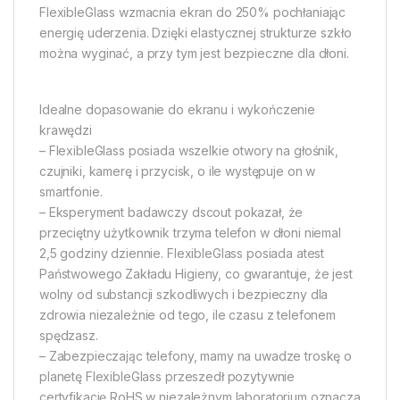
FlexibleGlass wzmacnia ekran do 250% pochłaniając
energię uderzenia. Dzięki elastycznej strukturze szkło
można wyginać, a przy tym jest bezpieczne dla dłoni.
Idealne dopasowanie do ekranu i wykończenie
krawędzi
– FlexibleGlass posiada wszelkie otwory na głośnik,
czujniki, kamerę i przycisk, o ile występuje on w
smartfonie.
– Eksperyment badawczy dscout pokazał, że
przeciętny użytkownik trzyma telefon w dłoni niemal
2,5 godziny dziennie. FlexibleGlass posiada atest
Państwowego Zakładu Higieny, co gwarantuje, że jest
wolny od substancji szkodliwych i bezpieczny dla
zdrowia niezależnie od tego, ile czasu z telefonem
spędzasz.
– Zabezpieczając telefony, mamy na uwadze troskę o
planetę FlexibleGlass przeszedł pozytywnie
certyfikację RoHS w niezależnym laboratorium oznacza