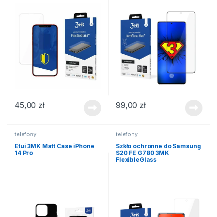
45,00
zł
99,00
zł
telefony
telefony
Etui 3MK Matt Case iPhone
Szkło ochronne do Samsung
14 Pro
S20 FE G780 3MK
FlexibleGlass