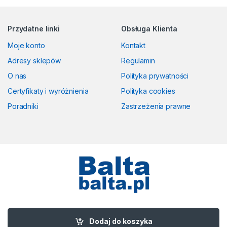
Przydatne linki
Obsługa Klienta
Moje konto
Kontakt
Adresy sklepów
Regulamin
O nas
Polityka prywatności
Certyfikaty i wyróżnienia
Polityka cookies
Poradniki
Zastrzeżenia prawne
Masz pytania? Zadzwoń!
58 524 50 00
Dodaj do koszyka