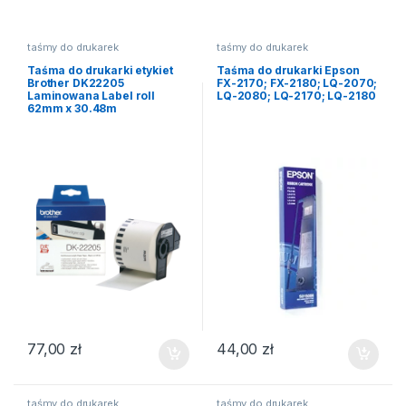
taśmy do drukarek
taśmy do drukarek
Taśma do drukarki etykiet
Taśma do drukarki Epson
Brother DK22205
FX-2170; FX-2180; LQ-2070;
Laminowana Label roll
LQ-2080; LQ-2170; LQ-2180
62mm x 30.48m
77,00
zł
44,00
zł
taśmy do drukarek
taśmy do drukarek