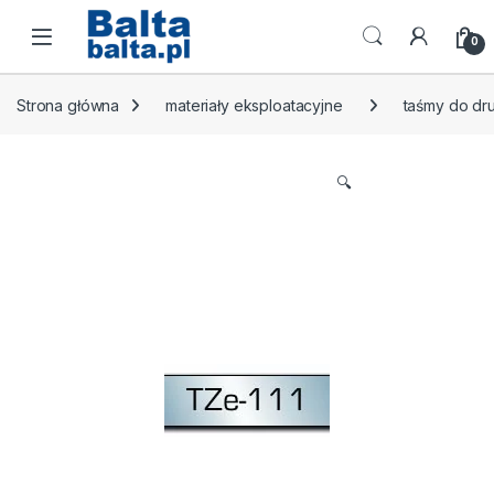
Skip to navigation
Skip to content
Open
0
Strona główna
materiały eksploatacyjne
taśmy do dr
🔍