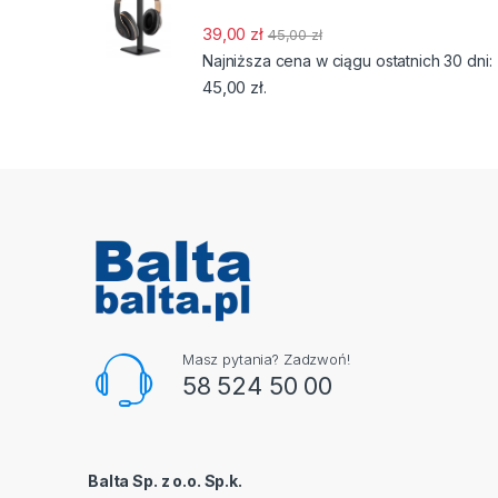
39,00
zł
45,00
zł
Najniższa cena w ciągu ostatnich 30 dni:
45,00
zł
.
Masz pytania? Zadzwoń!
58 524 50 00
Balta Sp. z o.o. Sp.k.