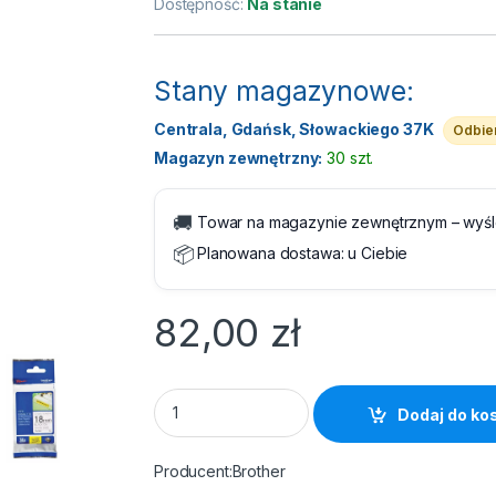
Dostępność:
Na stanie
Stany magazynowe:
Centrala, Gdańsk, Słowackiego 37K
Odbier
Magazyn zewnętrzny:
30 szt.
🚚
Towar na magazynie zewnętrznym – wyś
📦
Planowana dostawa:
u Ciebie
82,00
zł
Taśma do drukarki etykiet Brother TZe241 
Dodaj do ko
Brother