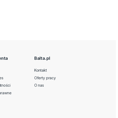
enta
Balta.pl
Kontakt
es
Oferty pracy
tności
O nas
 prawne