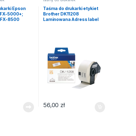
ukarki Epson
Taśma do drukarki etykiet
DFX-5000+;
Brother DK11208
DFX-8500
Laminowana Adress label
56,00
zł