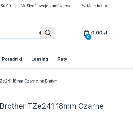
 50 00
Śledź swoje zamówienie
Moje konto
0,00
zł
0
Poradniki
Leasing
Raty
TZe241 18mm Czarne na Białym
t Brother TZe241 18mm Czarne