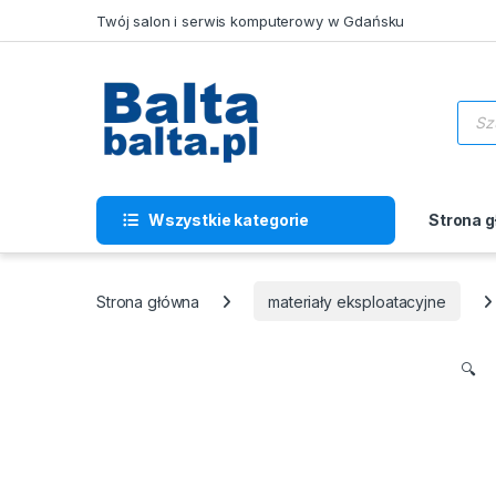
Skip to navigation
Skip to content
Twój salon i serwis komputerowy w Gdańsku
Wysz
Wszystkie kategorie
Strona 
Strona główna
materiały eksploatacyjne
🔍