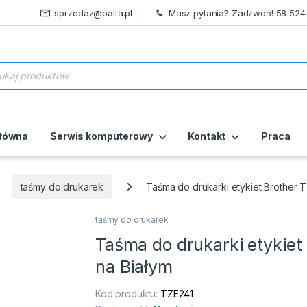
sprzedaz@balta.pl
Masz pytania? Zadzwoń! 58 524
ukiwarka produktów
główna
Serwis komputerowy
Kontakt
Praca
taśmy do drukarek
Taśma do drukarki etykiet Brother 
taśmy do drukarek
Taśma do drukarki etykie
na Białym
Kod produktu:
TZE241