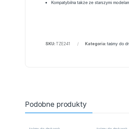
Kompatybilna także ze starszymi modelam
SKU:
TZE241
Kategoria:
taśmy do d
Podobne produkty
taśmy do drukarek
taśmy do drukarek