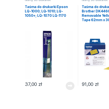
Taśma do drukarki Epson
Taśma do drukar
LQ-1000; LQ-1010; LQ-
Brother DK446
1050+; LQ-1070 LQ-1170
Removable Yell
Tape 62mm x 3
37,00
zł
91,00
zł