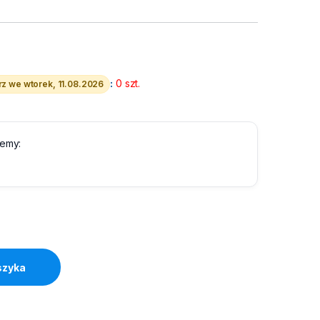
:
0 szt.
z we wtorek, 11.08.2026
lemy:
18mm Czarne na Białym quantity
szyka