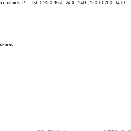
i drukarek: PT – 1800, 1850, 1950, 2400, 2450, 2500, 9200, 9400
rukarek
taśmy do drukarek
taśmy do druka