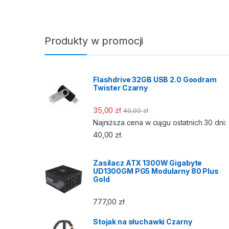
Produkty w promocji
Flashdrive 32GB USB 2.0 Goodram
Twister Czarny
35,00
zł
40,00
zł
Najniższa cena w ciągu ostatnich 30 dni:
40,00
zł
.
Zasilacz ATX 1300W Gigabyte
UD1300GM PG5 Modularny 80 Plus
Gold
777,00
zł
Stojak na słuchawki Czarny