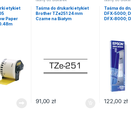
ki etykiet
Taśma do drukarki etykiet
Taśma do dr
05
Brother TZe251 24 mm
DFX-5000; 
ow Paper
Czarne na Białym
DFX-8000; 
0.48m
91,00
zł
122,00
zł