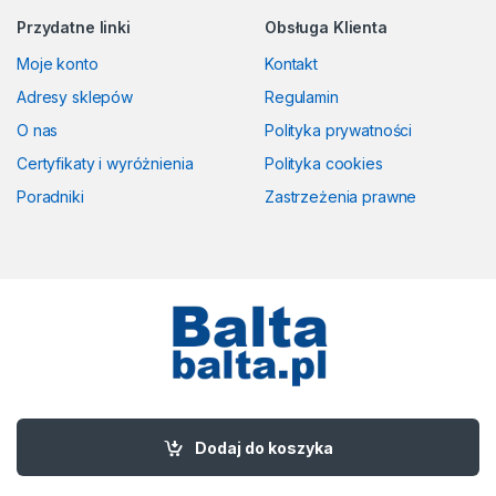
Przydatne linki
Obsługa Klienta
Moje konto
Kontakt
Adresy sklepów
Regulamin
O nas
Polityka prywatności
Certyfikaty i wyróżnienia
Polityka cookies
Poradniki
Zastrzeżenia prawne
Masz pytania? Zadzwoń!
58 524 50 00
Dodaj do koszyka