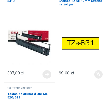
3410
Brother TZ631 12mm Czarne
na żółtym
307,00
zł
69,00
zł
taśmy do drukarek
Taśma do drukarki OKI ML
520; 521