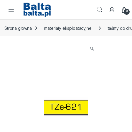
Skip to navigation
Skip to content
Open
0
Strona główna
materiały eksploatacyjne
taśmy do dr
🔍