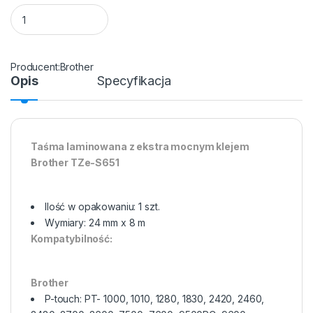
Taśma do drukarki etykiet Brother TZES651 24mm Czarny na 
Brother
Opis
Specyfikacja
Taśma laminowana z ekstra mocnym klejem
Brother TZe-S651
Ilość w opakowaniu: 1 szt.
Wymiary: 24 mm x 8 m
Kompatybilność:
Brother
P-touch: PT- 1000, 1010, 1280, 1830, 2420, 2460,