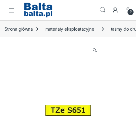
Skip to navigation
Skip to content
Open
0
Strona główna
materiały eksploatacyjne
taśmy do dr
🔍