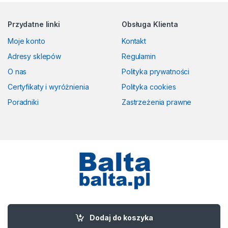
Przydatne linki
Obsługa Klienta
Moje konto
Kontakt
Adresy sklepów
Regulamin
O nas
Polityka prywatności
Certyfikaty i wyróżnienia
Polityka cookies
Poradniki
Zastrzeżenia prawne
Masz pytania? Zadzwoń!
58 524 50 00
Dodaj do koszyka