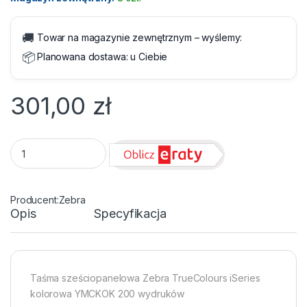
🚚
Towar na magazynie zewnętrznym – wyślemy:
📦
Planowana dostawa:
u Ciebie
301,00
zł
Taśma do drukarki Zebra ZC300 YMCKOK quantity
Zebra
Opis
Specyfikacja
Taśma sześciopanelowa Zebra TrueColours iSeries
kolorowa YMCKOK 200 wydruków