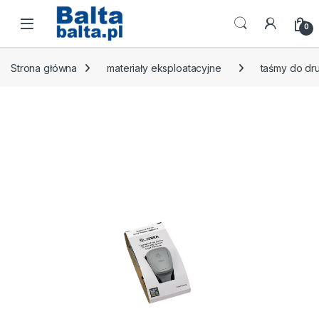
Skip to navigation
Skip to content
Open
0
Strona główna
materiały eksploatacyjne
taśmy do dr