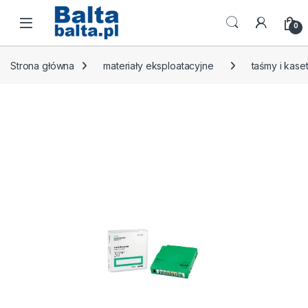
Skip to navigation
Skip to content
Open
0
Strona główna
materiały eksploatacyjne
taśmy i kas