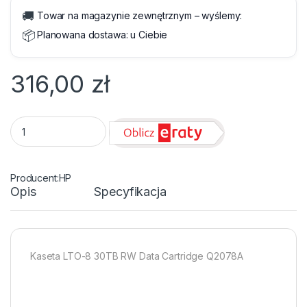
🚚
Towar na magazynie zewnętrznym – wyślemy:
📦
Planowana dostawa:
u Ciebie
316,00
zł
Taśma HP LTO-8 Ultrium 12/30 TB quantity
HP
Opis
Specyfikacja
Kaseta LTO-8 30TB RW Data Cartridge Q2078A