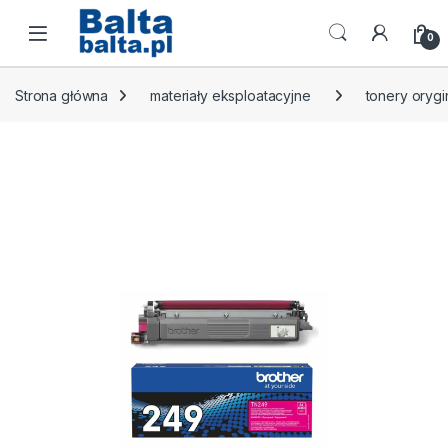
Skip to navigation
Skip to content
Open
0
Strona główna
materiały eksploatacyjne
tonery orygi