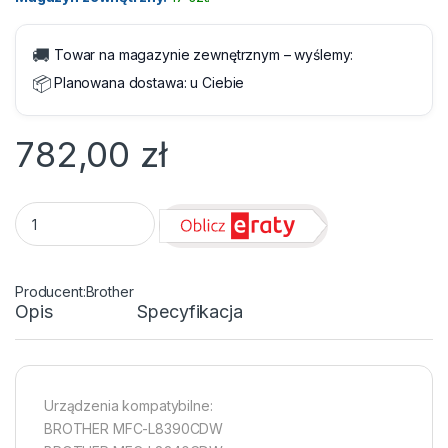
🚚
Towar na magazynie zewnętrznym – wyślemy:
📦
Planowana dostawa:
u Ciebie
782,00
zł
Toner Brother TN-249M Magenta 4000 str. quantity
Brother
Opis
Specyfikacja
Urządzenia kompatybilne:
BROTHER MFC-L8390CDW