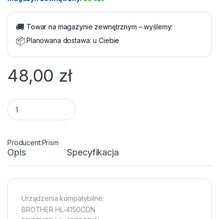
🚚
Towar na magazynie zewnętrznym – wyślemy:
📦
Planowana dostawa:
u Ciebie
48,00
zł
Toner Brother TN-325M Zamiennik Magenta 4000 str. quanti
Prism
Opis
Specyfikacja
Urządzenia kompatybilne:
BROTHER HL-4150CDN