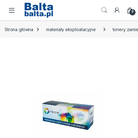
Skip to navigation
Skip to content
Open
0
Strona główna
materiały eksploatacyjne
tonery zamie