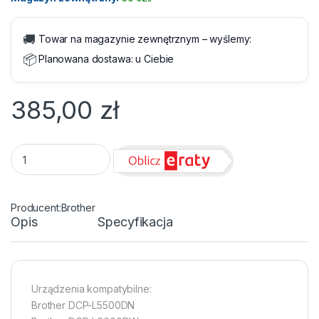
🚚
Towar na magazynie zewnętrznym – wyślemy:
📦
Planowana dostawa:
u Ciebie
385,00
zł
Toner Brother TN-3430 Black 3000 str. quantity
Brother
Opis
Specyfikacja
Urządzenia kompatybilne:
Brother DCP-L5500DN