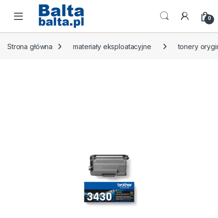
Skip to navigation
Skip to content
Open
0
Strona główna
materiały eksploatacyjne
tonery orygi