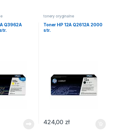
ne
tonery oryginalne
2A Q3962A
Toner HP 12A Q2612A 2000
str.
str.
424,00
zł