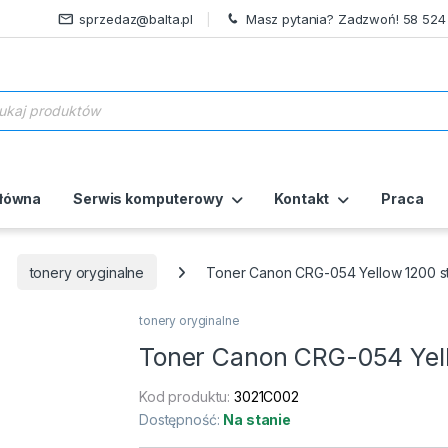
sprzedaz@balta.pl
Masz pytania? Zadzwoń! 58 524
ukiwarka produktów
główna
Serwis komputerowy
Kontakt
Praca
tonery oryginalne
Toner Canon CRG-054 Yellow 1200 st
tonery oryginalne
Toner Canon CRG-054 Yell
Kod produktu:
3021C002
Dostępność:
Na stanie