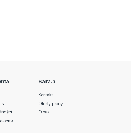
enta
Balta.pl
Kontakt
es
Oferty pracy
tności
O nas
 prawne