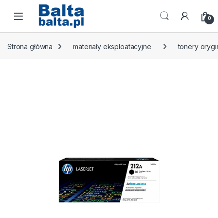
Skip to navigation
Skip to content
Open
0
Strona główna
materiały eksploatacyjne
tonery orygi