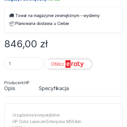
🚚
Towar na magazynie zewnętrznym – wyślemy:
📦
Planowana dostawa:
u Ciebie
846,00
zł
Toner HP 212A W2120A Black 5500 str. quantity
HP
Opis
Specyfikacja
Urządzenia kompatybilne:
HP Color LaserJet Enterprise M554dn