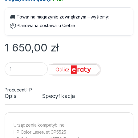
🚚
Towar na magazynie zewnętrznym – wyślemy:
📦
Planowana dostawa:
u Ciebie
1 650,00
zł
Toner HP 650A CE272A Yellow 15000 str. quantity
HP
Opis
Specyfikacja
Urządzenia kompatybilne:
HP Color LaserJet CP5525