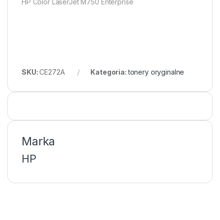
HP Color LaserJet M750 Enterprise
SKU:
CE272A
Kategoria:
tonery oryginalne
Marka
HP