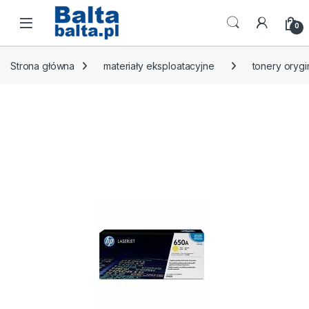
Skip to navigation
Skip to content
Open
0
Strona główna
materiały eksploatacyjne
tonery orygi