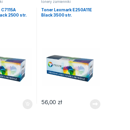
ki
tonery zamienniki
A C7115A
Toner Lexmark E250A11E
ack 2500 str.
Black 3500 str.
56,00
zł