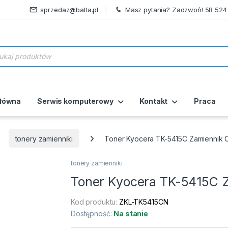
sprzedaz@balta.pl
Masz pytania? Zadzwoń! 58 524
ukiwarka produktów
główna
Serwis komputerowy
Kontakt
Praca
tonery zamienniki
Toner Kyocera TK-5415C Zamiennik C
tonery zamienniki
Toner Kyocera TK-5415C Z
Kod produktu:
ZKL-TK5415CN
Dostępność:
Na stanie