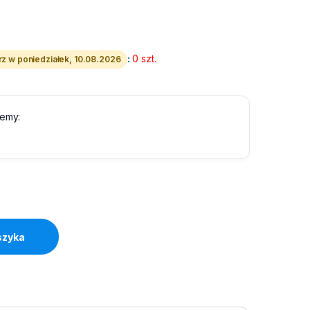
:
0 szt.
z w poniedziałek, 10.08.2026
lemy:
00 str. quantity
szyka