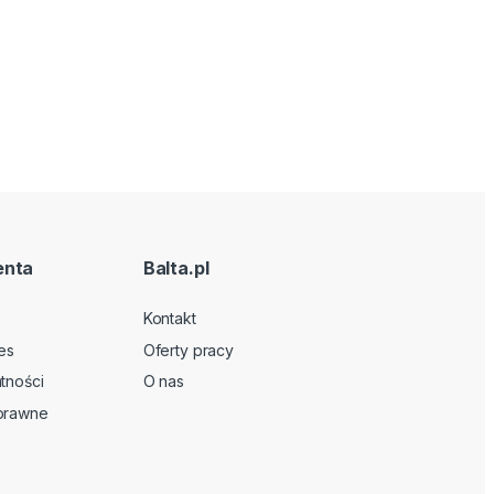
enta
Balta.pl
Kontakt
es
Oferty pracy
tności
O nas
 prawne