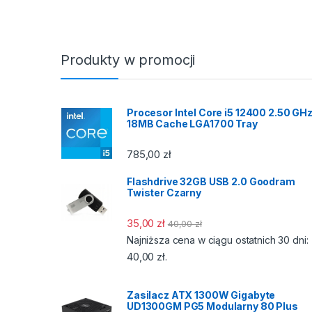
Produkty w promocji
Procesor Intel Core i5 12400 2.50 GH
18MB Cache LGA1700 Tray
785,00
zł
Flashdrive 32GB USB 2.0 Goodram
Twister Czarny
35,00
zł
40,00
zł
Najniższa cena w ciągu ostatnich 30 dni:
40,00
zł
.
Zasilacz ATX 1300W Gigabyte
UD1300GM PG5 Modularny 80 Plus