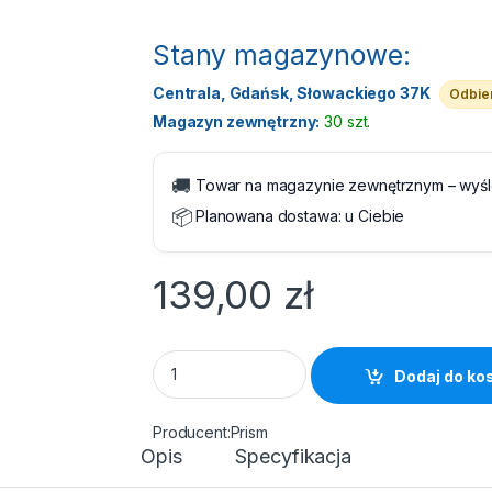
Stany magazynowe:
Centrala, Gdańsk, Słowackiego 37K
Odbier
Magazyn zewnętrzny:
30 szt.
🚚
Towar na magazynie zewnętrznym – wyś
📦
Planowana dostawa:
u Ciebie
139,00
zł
Toner Kyocera TK-5415C Zamiennik Cyan 130
Dodaj do ko
Prism
Opis
Specyfikacja