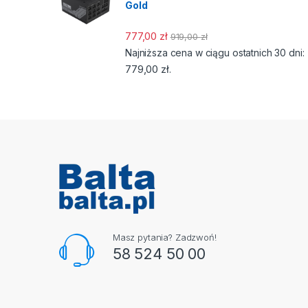
Gold
777,00
zł
919,00
zł
Najniższa cena w ciągu ostatnich 30 dni:
779,00
zł
.
Masz pytania? Zadzwoń!
58 524 50 00