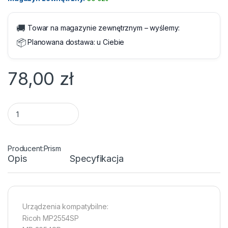
🚚
Towar na magazynie zewnętrznym – wyślemy:
📦
Planowana dostawa:
u Ciebie
78,00
zł
Toner Ricoh 842125 Zamiennik MP Black 24000 str. quantity
Prism
Opis
Specyfikacja
Urządzenia kompatybilne:
Ricoh MP2554SP