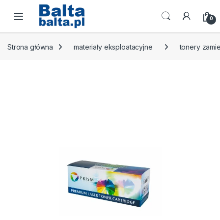
Skip to navigation
Skip to content
Open
0
Strona główna
materiały eksploatacyjne
tonery zamie