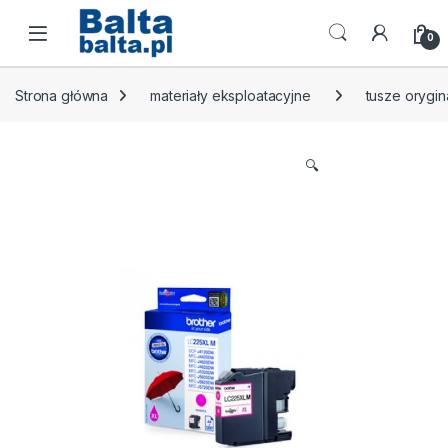
Skip to navigation
Skip to content
Open
0
Strona główna
materiały eksploatacyjne
tusze orygin
🔍