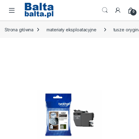
Skip to navigation
Skip to content
Open
0
Strona główna
materiały eksploatacyjne
tusze orygin