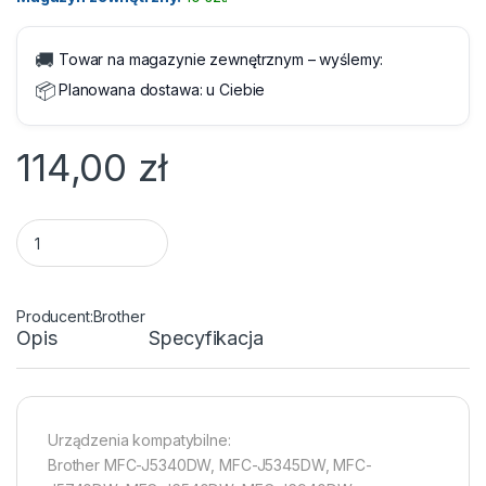
🚚
Towar na magazynie zewnętrznym – wyślemy:
📦
Planowana dostawa:
u Ciebie
114,00
zł
Tusz Brother LC422BK Black 500 str. quantity
Brother
Opis
Specyfikacja
Urządzenia kompatybilne:
Brother MFC-J5340DW, MFC-J5345DW, MFC-