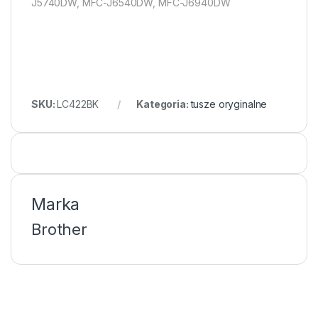
J5740DW, MFC-J6540DW, MFC-J6940DW
SKU:
LC422BK
Kategoria:
tusze oryginalne
Marka
Brother