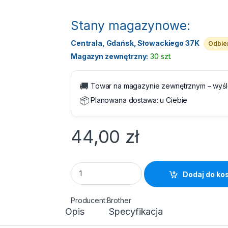
Stany magazynowe:
Centrala, Gdańsk, Słowackiego 37K
Odbier
Magazyn zewnętrzny:
30 szt.
🚚
Towar na magazynie zewnętrznym – wyś
📦
Planowana dostawa:
u Ciebie
44,00
zł
Tusz Brother LC462BK Black 550 str. quanti
Dodaj do ko
Brother
Opis
Specyfikacja