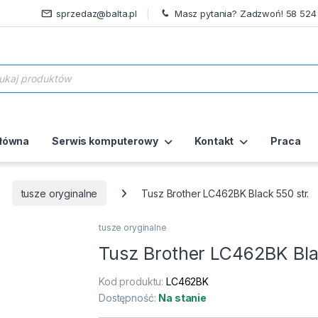
sprzedaz@balta.pl
Masz pytania? Zadzwoń! 58 524
ukiwarka produktów
główna
Serwis komputerowy
Kontakt
Praca
tusze oryginalne
Tusz Brother LC462BK Black 550 str.
tusze oryginalne
Tusz Brother LC462BK Blac
Kod produktu:
LC462BK
Dostępność:
Na stanie