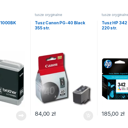
tusze oryginalne
tusze oryginaln
LC1000BK
Tusz Canon PG-40 Black
Tusz HP 342
355 str.
220 str.
84,00
zł
185,00
zł