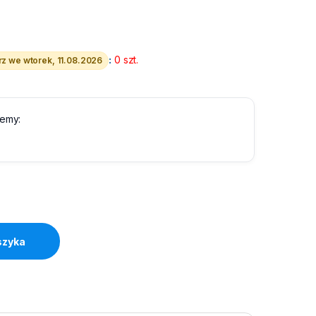
:
0 szt.
z we wtorek, 11.08.2026
lemy:
ty
szyka