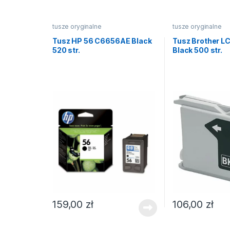
tusze oryginalne
tusze oryginalne
Tusz HP 56 C6656AE Black
Tusz Brother 
520 str.
Black 500 str.
159,00
zł
106,00
zł