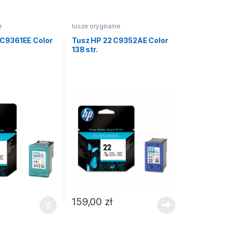
e
tusze oryginalne
 C9361EE Color
Tusz HP 22 C9352AE Color
138 str.
159,00
zł