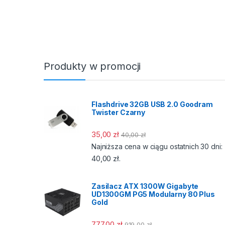
Produkty w promocji
Flashdrive 32GB USB 2.0 Goodram
Twister Czarny
35,00
zł
40,00
zł
Najniższa cena w ciągu ostatnich 30 dni:
40,00
zł
.
Zasilacz ATX 1300W Gigabyte
UD1300GM PG5 Modularny 80 Plus
Gold
777,00
zł
919,00
zł