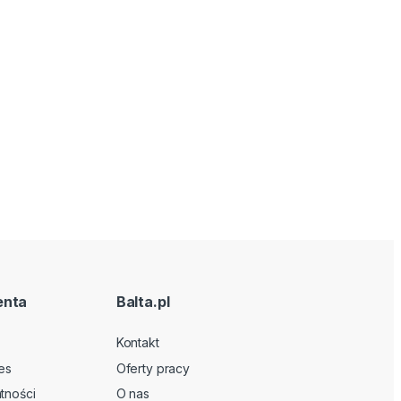
enta
Balta.pl
Kontakt
es
Oferty pracy
tności
O nas