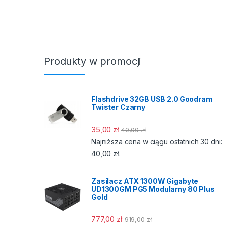
Produkty w promocji
Flashdrive 32GB USB 2.0 Goodram
Twister Czarny
35,00
zł
40,00
zł
Najniższa cena w ciągu ostatnich 30 dni:
40,00
zł
.
Zasilacz ATX 1300W Gigabyte
UD1300GM PG5 Modularny 80 Plus
Gold
777,00
zł
919,00
zł