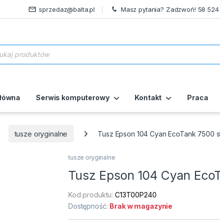
sprzedaz@balta.pl
Masz pytania? Zadzwoń! 58 524
ukiwarka produktów
główna
Serwis komputerowy
Kontakt
Praca
tusze oryginalne
Tusz Epson 104 Cyan EcoTank 7500 st
tusze oryginalne
Tusz Epson 104 Cyan EcoT
Kod produktu:
C13T00P240
Dostępność:
Brak w magazynie