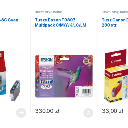
tusze oryginalne
tusze oryginaln
-8C Cyan
Tusze Epson T0807
Tusz Canon 
Multipack C/M/Y/K/LC/LM
280 str.
330,00
zł
33,00
zł