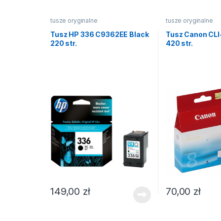
tusze oryginalne
tusze oryginalne
Tusz HP 336 C9362EE Black
Tusz Canon CLI
220 str.
420 str.
149,00
zł
70,00
zł