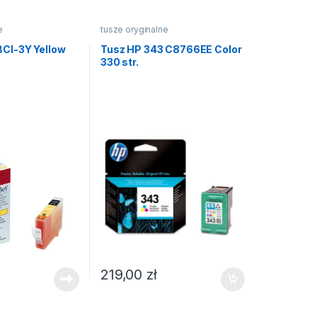
e
tusze oryginalne
BCI-3Y Yellow
Tusz HP 343 C8766EE Color
330 str.
219,00
zł