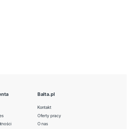
enta
Balta.pl
Kontakt
es
Oferty pracy
tności
O nas