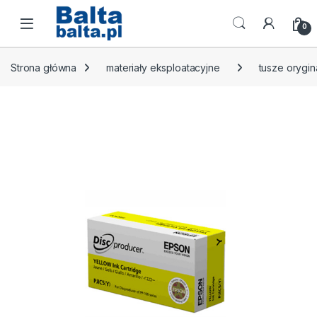
Skip to navigation
Skip to content
Open
0
Strona główna
materiały eksploatacyjne
tusze orygin