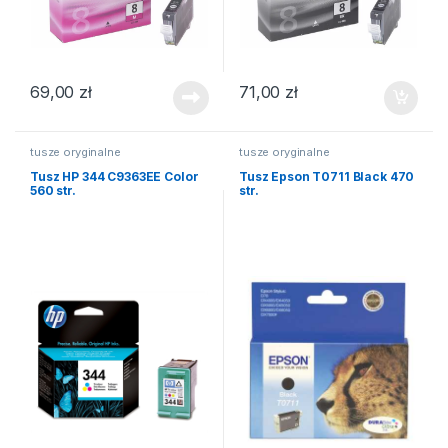
69,00
zł
71,00
zł
tusze oryginalne
tusze oryginalne
Tusz HP 344 C9363EE Color
Tusz Epson T0711 Black 470
560 str.
str.