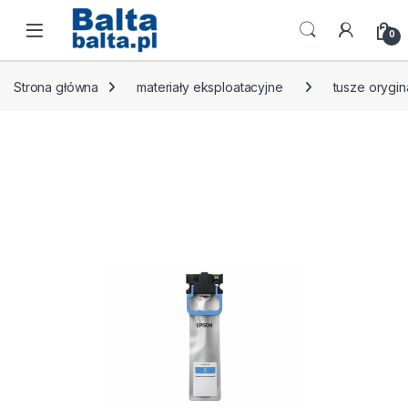
Skip to navigation
Skip to content
Open
0
Strona główna
materiały eksploatacyjne
tusze orygin