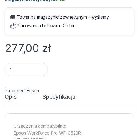
🚚
Towar na magazynie zewnętrznym – wyślemy:
📦
Planowana dostawa:
u Ciebie
277,00
zł
Tusz Epson T01C2 XL Cyan 5000 str. quantity
Epson
Opis
Specyfikacja
Urządzenia kompatybilne:
Epson WorkForce Pro WF-C529R