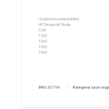
Urządzenia kompatybilne:
HP DesignJet Studio
T210
T230
T250
T630
T650
SKU:
3ED79A
Kategoria:
tusze oryg