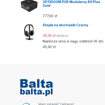
UD1300GM PG5 Modularny 80 Plus
Gold
777,00
zł
Stojak na słuchawki Czarny
39,00
zł
45,00
zł
Najniższa cena w ciągu ostatnich 30 dni:
45,00
zł
.
Masz pytania? Zadzwoń!