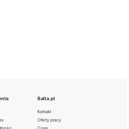
enta
Balta.pl
Kontakt
es
Oferty pracy
tności
O nas