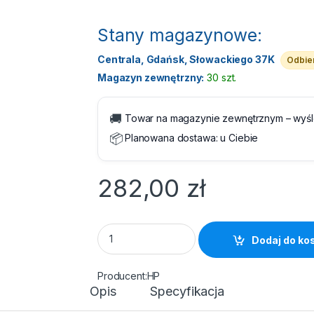
Stany magazynowe:
Centrala, Gdańsk, Słowackiego 37K
Odbier
Magazyn zewnętrzny:
30 szt.
🚚
Towar na magazynie zewnętrznym – wyś
📦
Planowana dostawa:
u Ciebie
282,00
zł
Tusz HP 712 3ED79A Yellow 3-Pack quantity
Dodaj do ko
HP
Opis
Specyfikacja