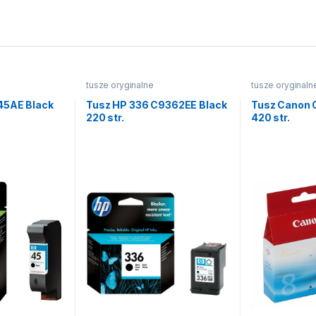
tusze oryginalne
tusze oryginaln
45AE Black
Tusz HP 336 C9362EE Black
Tusz Canon 
220 str.
420 str.