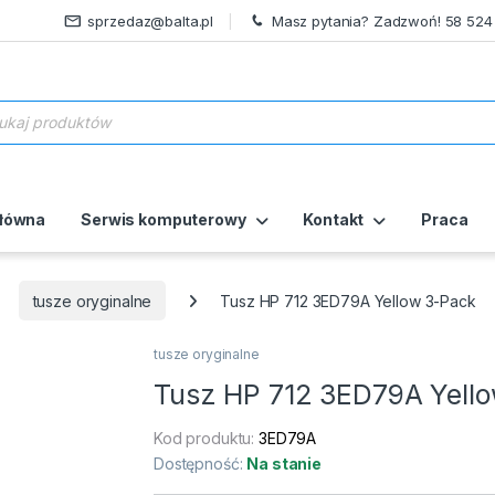
sprzedaz@balta.pl
Masz pytania? Zadzwoń! 58 524
ukiwarka produktów
główna
Serwis komputerowy
Kontakt
Praca
tusze oryginalne
Tusz HP 712 3ED79A Yellow 3-Pack
tusze oryginalne
Tusz HP 712 3ED79A Yell
Kod produktu:
3ED79A
Dostępność:
Na stanie