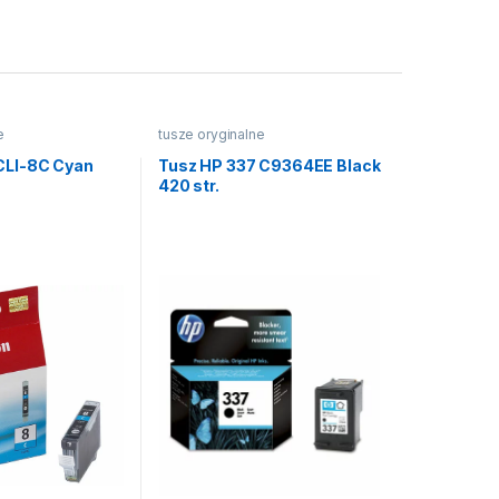
e
tusze oryginalne
CLI-8C Cyan
Tusz HP 337 C9364EE Black
420 str.