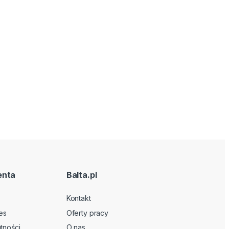
enta
Balta.pl
Kontakt
es
Oferty pracy
tności
O nas