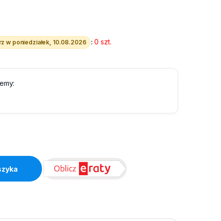
:
0 szt.
z w poniedziałek, 10.08.2026
lemy:
tity
szyka