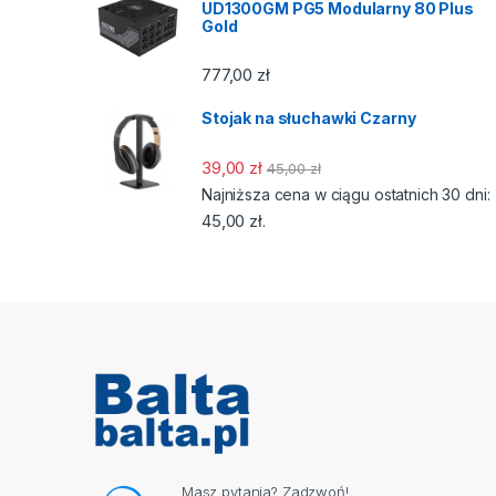
UD1300GM PG5 Modularny 80 Plus
Gold
777,00
zł
Stojak na słuchawki Czarny
39,00
zł
45,00
zł
Najniższa cena w ciągu ostatnich 30 dni:
45,00
zł
.
Masz pytania? Zadzwoń!