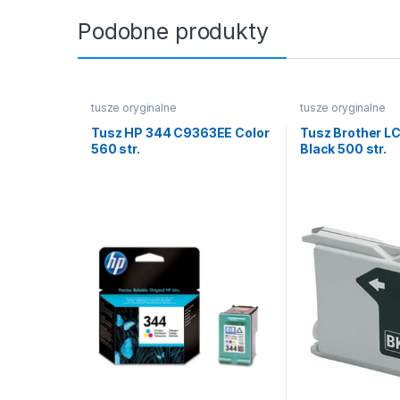
Podobne produkty
tusze oryginalne
tusze oryginalne
Tusz HP 344 C9363EE Color
Tusz Brother 
560 str.
Black 500 str.