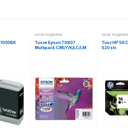
tusze oryginalne
tusze oryginaln
LC1000BK
Tusze Epson T0807
Tusz HP 56 
Multipack C/M/Y/K/LC/LM
520 str.