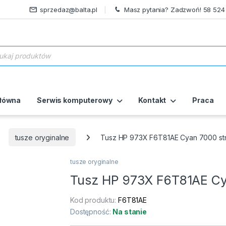
sprzedaz@balta.pl
Masz pytania? Zadzwoń! 58 524
ukiwarka produktów
główna
Serwis komputerowy
Kontakt
Praca
tusze oryginalne
Tusz HP 973X F6T81AE Cyan 7000 str
tusze oryginalne
Tusz HP 973X F6T81AE Cya
Kod produktu:
F6T81AE
Dostępność:
Na stanie