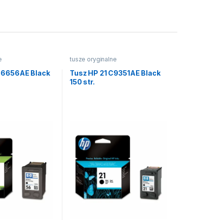
e
tusze oryginalne
C6656AE Black
Tusz HP 21 C9351AE Black
150 str.