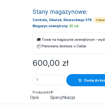
Stany magazynowe:
Centrala, Gdańsk, Słowackiego 37K
Odbier
Magazyn zewnętrzny:
30 szt.
🚚
Towar na magazynie zewnętrznym – wyś
📦
Planowana dostawa:
u Ciebie
600,00
zł
Tusz HP 973X F6T81AE Cyan 7000 str. quan
Dodaj do ko
HP
Opis
Specyfikacja