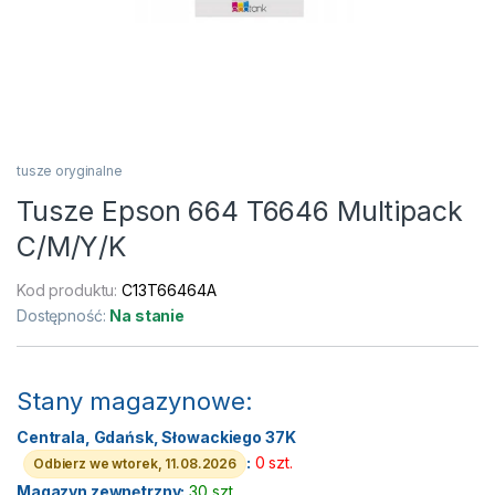
tusze oryginalne
Tusze Epson 664 T6646 Multipack
C/M/Y/K
Kod produktu:
C13T66464A
Dostępność:
Na stanie
Stany magazynowe:
Centrala, Gdańsk, Słowackiego 37K
:
0 szt.
Odbierz we wtorek, 11.08.2026
Magazyn zewnętrzny:
30 szt.