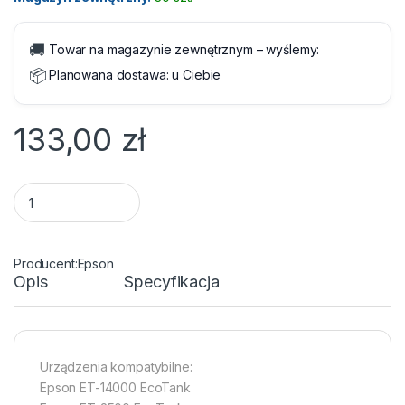
🚚
Towar na magazynie zewnętrznym – wyślemy:
📦
Planowana dostawa:
u Ciebie
133,00
zł
Tusze Epson 664 T6646 Multipack C/M/Y/K quantity
Epson
Opis
Specyfikacja
Urządzenia kompatybilne:
Epson ET-14000 EcoTank