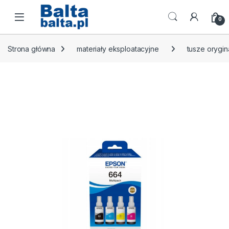
Skip to navigation
Skip to content
Open
0
Strona główna
materiały eksploatacyjne
tusze orygin