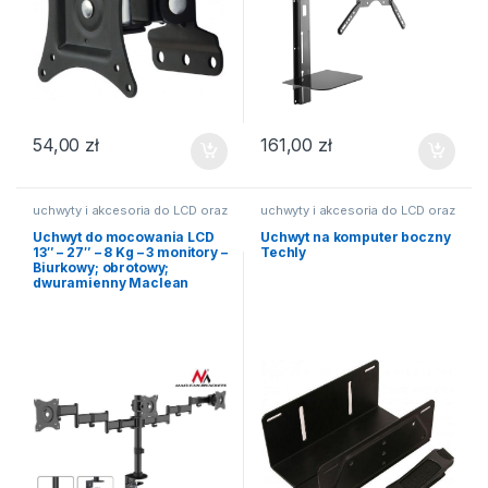
54,00
zł
161,00
zł
uchwyty i akcesoria do LCD oraz
uchwyty i akcesoria do LCD oraz
TV
TV
Uchwyt do mocowania LCD
Uchwyt na komputer boczny
13″ – 27″ – 8 Kg – 3 monitory –
Techly
Biurkowy; obrotowy;
dwuramienny Maclean