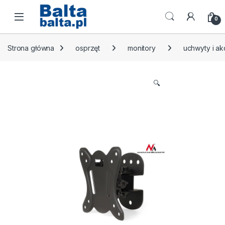
Skip to navigation
Skip to content
Open
0
Strona główna
osprzęt
monitory
uchwyty i a
🔍