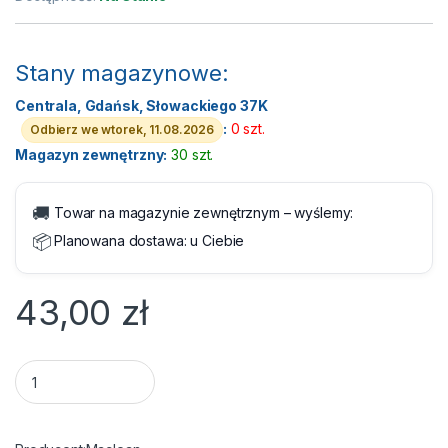
Stany magazynowe:
Centrala, Gdańsk, Słowackiego 37K
:
0 szt.
Odbierz we wtorek, 11.08.2026
Magazyn zewnętrzny:
30 szt.
🚚
Towar na magazynie zewnętrznym – wyślemy:
📦
Planowana dostawa:
u Ciebie
43,00
zł
Uchwyt do mocowania LCD 13" - 27" - 20 Kg Ścienny obrotowy