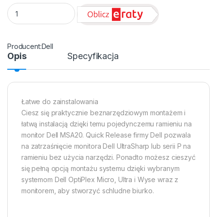
Uchwyt do mocowania LCD Dell MSA20 - biurkowy, pojedyńcz
Dell
Opis
Specyfikacja
Łatwe do zainstalowania
Ciesz się praktycznie beznarzędziowym montażem i
łatwą instalacją dzięki temu pojedynczemu ramieniu na
monitor Dell MSA20. Quick Release firmy Dell pozwala
na zatrzaśnięcie monitora Dell UltraSharp lub serii P na
ramieniu bez użycia narzędzi. Ponadto możesz cieszyć
się pełną opcją montażu systemu dzięki wybranym
systemom Dell OptiPlex Micro, Ultra i Wyse wraz z
monitorem, aby stworzyć schludne biurko.