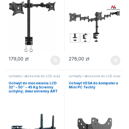
179,00
zł
278,00
zł
uchwyty i akcesoria do LCD oraz
uchwyty i akcesoria do LCD oraz
TV
TV
Uchwyt do mocowania LCD
Uchwyt VESA do komputera
32″ – 50″ – 45 Kg Scienny
Mini PC Techly
uchylny; dwuramienny ART