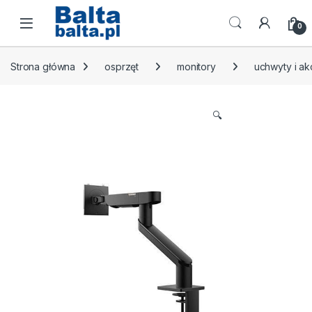
Skip to navigation
Skip to content
Open
0
Strona główna
osprzęt
monitory
uchwyty i a
🔍