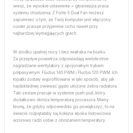
wiesz, że wysokie ustawienia = głośniejsza praca
systemu chodzenia. Z Fortis 5 Dual Fan możesz
zapomnieć o tym, że Twój komputer jest włączony 
cooler pracuje przyjemnie cicho nawet przy
najbardziej wymagających grach.
W środku upalnej nocy. I bez wiatraka na biurku.
Za przepływ powietrza odpowiadają wielokrotnie
nagradzane wentylatory z opcjonalnym trybem
półpasywnym  Fluctus 140 PWM i Fluctus 120 PWM. Ich
łopatki zostały wyprofilowane w taki sposób, aby jak
najdokładniej owiewać gęsto ułożone żebra radiatora.
Taki zestaw pracuje w systemie push-pull, który
dodatkowo obniża temperaturę procesora. Mamy
teorię, że gdyby odpowiednio go powiększyć, to na
świecie rozpętałaby się kolejna epoka lodowcowa 
wzorowo radzi sobie z obniżaniem temperatury.