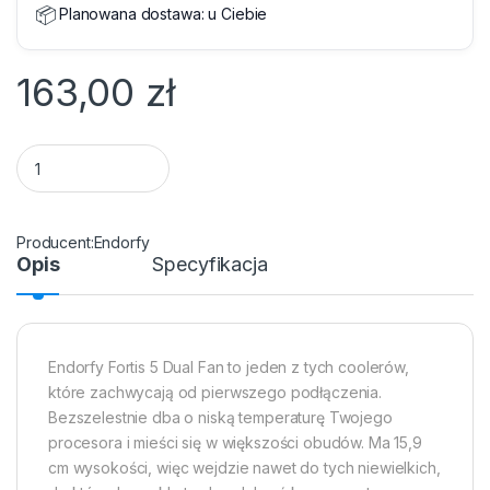
📦
Planowana dostawa:
u Ciebie
163,00
zł
Wentylator CPU Endorfy Fortis 5 Dual Fan quantity
Endorfy
Opis
Specyfikacja
Endorfy Fortis 5 Dual Fan to jeden z tych coolerów,
które zachwycają od pierwszego podłączenia.
Bezszelestnie dba o niską temperaturę Twojego
procesora i mieści się w większości obudów. Ma 15,9
cm wysokości, więc wejdzie nawet do tych niewielkich,