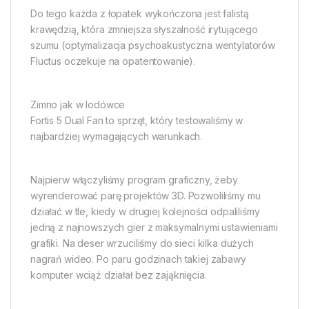
Do tego każda z łopatek wykończona jest falistą
krawędzią, która zmniejsza słyszalność irytującego
szumu (optymalizacja psychoakustyczna wentylatorów
Fluctus oczekuje na opatentowanie).
Zimno jak w lodówce
Fortis 5 Dual Fan to sprzęt, który testowaliśmy w
najbardziej wymagających warunkach.
Najpierw włączyliśmy program graficzny, żeby
wyrenderować parę projektów 3D. Pozwoliliśmy mu
działać w tle, kiedy w drugiej kolejności odpaliliśmy
jedną z najnowszych gier z maksymalnymi ustawieniami
grafiki. Na deser wrzuciliśmy do sieci kilka dużych
nagrań wideo. Po paru godzinach takiej zabawy
komputer wciąż działał bez zająknięcia.