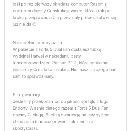
jeśli po raz pierwszy składasz komputer. Razem z
coolerem dajemy Ci instrukcję wideo, która krok po
kroku przeprowadzi Cię przez cały proces. Łatwiej się
już nie da 😉
Niezupełnie creepy pasta
W pakiecie z Fortis 5 Dual Fan dostajesz tubkę
wydajnej i łatwej w nakładaniu pasty
termoprzewodzącej Pactum PT-3, która spokojnie
wystarczy Ci na kilka instalacji. Nie masz się czego bać 
sami to sprawdziliśmy.
6 lat gwarancji
Jesteśmy przekonani co do jakości sprzętu z logo
Endorfy. Właśnie dlatego razem z Fortis 5 Dual Fan
dajemy Ci długą, 6-letnią gwarancję na cały system
chłodzenia (chociaż pewnie i tak z niej nie
skorzystasz).