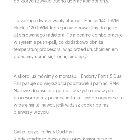
do których zwykle trudno dobrać komponenty.
To zasługa dwóch wentylatorów – Fluctus 140 PWM i
Fluctus 120 PWM  które przymocowaliśmy do gęsto
użebrowanego radiatora. To mocarne combo pracuje
w systemie push-pull, co dodatkowo obniża
temperaturę procesora, więc przed uruchomieniem
polecamy ubrać się trochę cieplej 😉
A skoro już mówimy o montażu… Endorfy Fortis 5 Dual
Fan pasuje do większości podstawek i pamięci RAM.
Na luzie dopasujesz go do starszych i nowszych
procesorów, a z pomocą instrukcji wideo ogarniesz to
w parę minut  nawet, jeśli widzisz cooler po raz
pierwszy w życiu.
Cicho, ciszej Fortis 5 Dual Fan
Kiedy spędzasz dużo czasu przy komputerze to