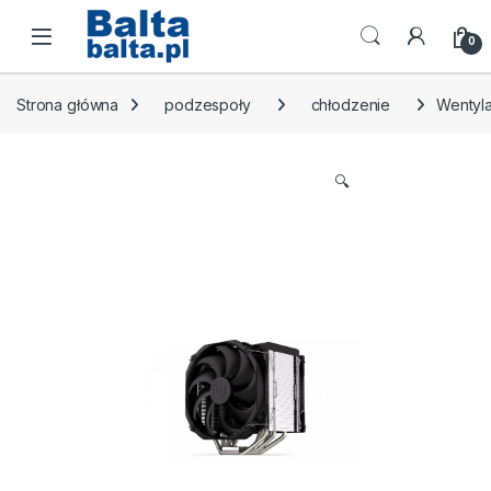
Skip to navigation
Skip to content
Open
0
Strona główna
podzespoły
chłodzenie
Wentyla
🔍