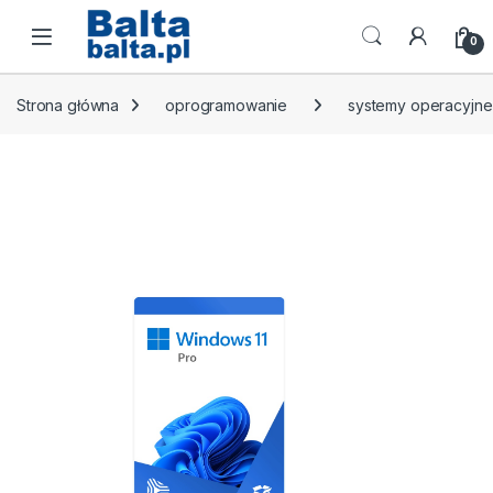
Skip to navigation
Skip to content
Open
0
Strona główna
oprogramowanie
systemy operacyjne