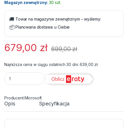
Magazyn zewnętrzny:
30 szt.
🚚
Towar na magazynie zewnętrznym – wyślemy:
📦
Planowana dostawa:
u Ciebie
679,00
zł
699,00
zł
Najniższa cena w ciągu ostatnich 30 dni:
639,00
zł
.
Windows 11 Pro 64 bit DVD PL quantity
Microsoft
Opis
Specyfikacja