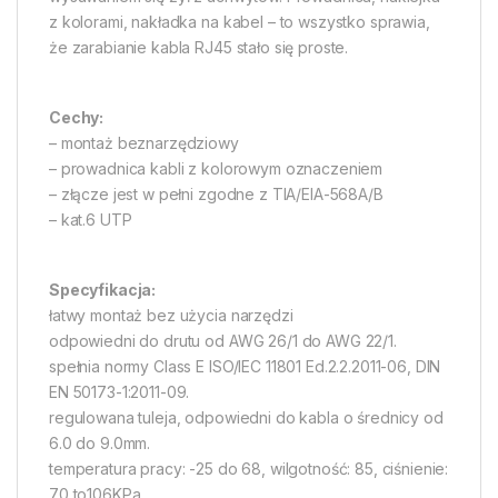
z kolorami, nakładka na kabel – to wszystko sprawia,
że zarabianie kabla RJ45 stało się proste.
Cechy:
– montaż beznarzędziowy
– prowadnica kabli z kolorowym oznaczeniem
– złącze jest w pełni zgodne z TIA/EIA-568A/B
– kat.6 UTP
Specyfikacja:
łatwy montaż bez użycia narzędzi
odpowiedni do drutu od AWG 26/1 do AWG 22/1.
spełnia normy Class E ISO/IEC 11801 Ed.2.2.2011-06, DIN
EN 50173-1:2011-09.
regulowana tuleja, odpowiedni do kabla o średnicy od
6.0 do 9.0mm.
temperatura pracy: -25 do 68, wilgotność: 85, ciśnienie:
70 to106KPa.