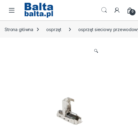
Skip to navigation
Skip to content
Open
0
Strona główna
osprzęt
osprzęt sieciowy przewodow
🔍