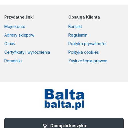
Przydatne linki
Obsługa Klienta
Moje konto
Kontakt
Adresy sklepów
Regulamin
O nas
Polityka prywatności
Certyfikaty i wyróżnienia
Polityka cookies
Poradniki
Zastrzeżenia prawne
Masz pytania? Zadzwoń!
58 524 50 00
Dodaj do koszyka