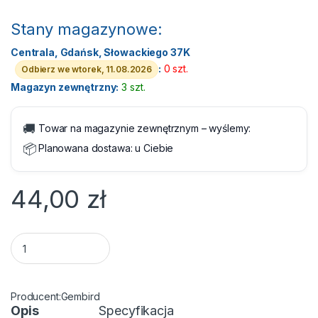
Stany magazynowe:
Centrala, Gdańsk, Słowackiego 37K
:
0 szt.
Odbierz we wtorek, 11.08.2026
Magazyn zewnętrzny:
3 szt.
🚚
Towar na magazynie zewnętrznym – wyślemy:
📦
Planowana dostawa:
u Ciebie
44,00
zł
Wtyk RJ45 zaciskany kat.6 UTP przelotowy 100 szt. Gembird 
Gembird
Opis
Specyfikacja