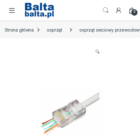
Skip to navigation
Skip to content
Open
0
Strona główna
osprzęt
osprzęt sieciowy przewodow
🔍