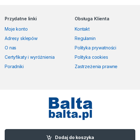
Przydatne linki
Obsługa Klienta
Moje konto
Kontakt
Adresy sklepów
Regulamin
O nas
Polityka prywatności
Certyfikaty i wyróżnienia
Polityka cookies
Poradniki
Zastrzeżenia prawne
Masz pytania? Zadzwoń!
58 524 50 00
Dodaj do koszyka