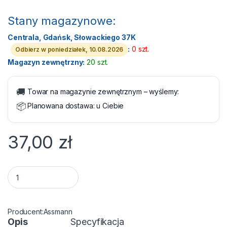
Stany magazynowe:
Centrala, Gdańsk, Słowackiego 37K
:
0 szt.
Odbierz w poniedziałek, 10.08.2026
Magazyn zewnętrzny:
20 szt.
🚚
Towar na magazynie zewnętrznym – wyślemy:
📦
Planowana dostawa:
u Ciebie
37,00
zł
Wtyk RJ45 zaciskany kat.5e UTP 100 szt. Assmann quantity
Assmann
Opis
Specyfikacja