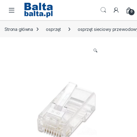
Skip to navigation
Skip to content
Open
0
Strona główna
osprzęt
osprzęt sieciowy przewodow
🔍