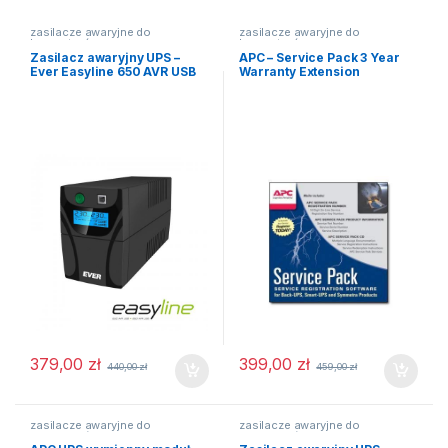
zasilacze awaryjne do
zasilacze awaryjne do
komputerów
komputerów
Zasilacz awaryjny UPS –
APC – Service Pack 3 Year
Ever Easyline 650 AVR USB
Warranty Extension
379,00
zł
399,00
zł
440,00
zł
459,00
zł
zasilacze awaryjne do
zasilacze awaryjne do
komputerów
komputerów