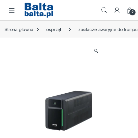
Skip to navigation
Skip to content
Open
0
Strona główna
osprzęt
zasilacze awaryjne do komp
🔍