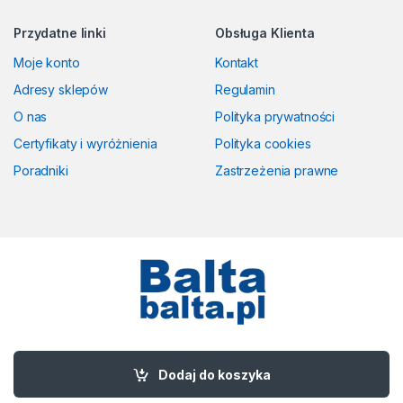
Przydatne linki
Obsługa Klienta
Moje konto
Kontakt
Adresy sklepów
Regulamin
O nas
Polityka prywatności
Certyfikaty i wyróżnienia
Polityka cookies
Poradniki
Zastrzeżenia prawne
Masz pytania? Zadzwoń!
58 524 50 00
Dodaj do koszyka