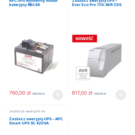
APC UPS wymienny moduł
Zasilacz awaryjny UPS –
bateryjny RBC48
Ever Eco Pro 700 AVR CDS
760,00
zł
817,00
zł
860,00
zł
940,00
zł
zasilacze awaryjne do
komputerów
Zasilacz awaryjny UPS – APC
Smart-UPS SC 420VA