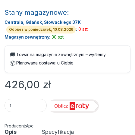
Stany magazynowe:
Centrala, Gdańsk, Słowackiego 37K
:
0 szt.
Odbierz w poniedziałek, 10.08.2026
Magazyn zewnętrzny:
30 szt.
🚚
Towar na magazynie zewnętrznym – wyślemy:
📦
Planowana dostawa:
u Ciebie
426,00
zł
Zasilacz awaryjny UPS - APC Easy UPS BVX 700VA AVR, 2 Shu
Apc
Opis
Specyfikacja