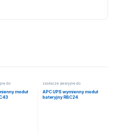
jne do
zasilacze awaryjne do
komputerów
mienny moduł
APC UPS wymienny moduł
BC43
bateryjny RBC24