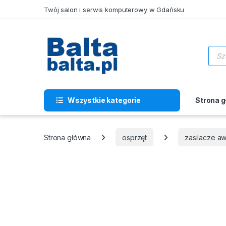
Skip to navigation
Skip to content
Twój salon i serwis komputerowy w Gdańsku
Wysz
Wszystkie kategorie
Strona 
Strona główna
osprzęt
zasilacze a