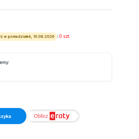
:
0 szt.
z w poniedziałek, 10.08.2026
lemy:
 900VA AVR, 2 Shuko quantity
szyka