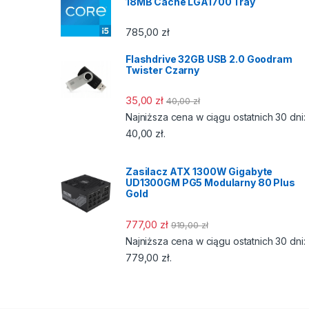
18MB Cache LGA1700 Tray
785,00
zł
Flashdrive 32GB USB 2.0 Goodram
Twister Czarny
35,00
zł
40,00
zł
Najniższa cena w ciągu ostatnich 30 dni:
40,00
zł
.
Zasilacz ATX 1300W Gigabyte
UD1300GM PG5 Modularny 80 Plus
Gold
777,00
zł
919,00
zł
Najniższa cena w ciągu ostatnich 30 dni:
779,00
zł
.