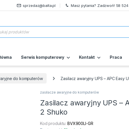
sprzedaz@balta.pl
Masz pytania? Zadzwoń! 58 524
ukiwarka produktów
główna
Serwis komputerowy
Kontakt
Praca
waryjne do komputerów
Zasilacz awaryjny UPS – APC Easy
zasilacze awaryjne do komputerów
Zasilacz awaryjny UPS –
2 Shuko
Kod produktu:
BVX900LI-GR