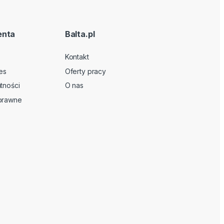
enta
Balta.pl
Kontakt
es
Oferty pracy
tności
O nas
 prawne