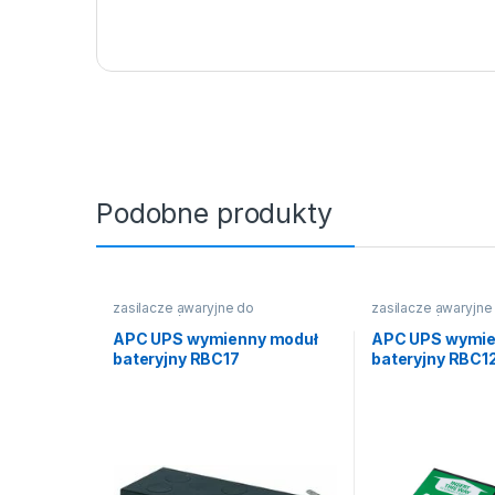
Podobne produkty
zasilacze awaryjne do
zasilacze awaryjne
komputerów
komputerów
APC UPS wymienny moduł
APC UPS wymie
bateryjny RBC17
bateryjny RBC1