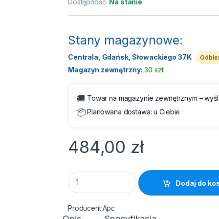
Dostępność:
Na stanie
Stany magazynowe:
Centrala, Gdańsk, Słowackiego 37K
Odbier
Magazyn zewnętrzny:
30 szt.
🚚
Towar na magazynie zewnętrznym – wyś
📦
Planowana dostawa:
u Ciebie
484,00
zł
Zasilacz awaryjny UPS - APC Easy UPS BVX
Dodaj do ko
Apc
Opis
Specyfikacja