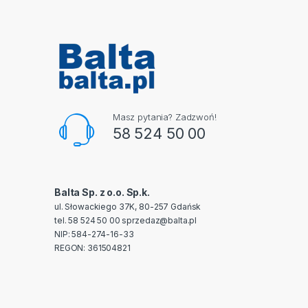
Masz pytania? Zadzwoń!
58 524 50 00
Balta Sp. z o.o. Sp.k.
ul. Słowackiego 37K, 80-257 Gdańsk
tel. 58 524 50 00
sprzedaz@balta.pl
NIP: 584-274-16-33
REGON: 361504821