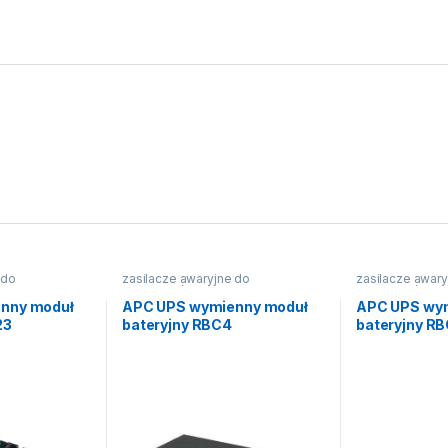
 do
zasilacze awaryjne do
zasilacze awary
komputerów
komputerów
nny moduł
APC UPS wymienny moduł
APC UPS wy
23
bateryjny RBC4
bateryjny R