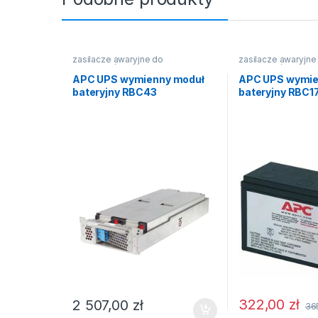
zasilacze awaryjne do
zasilacze awaryjne
komputerów
komputerów
APC UPS wymienny moduł
APC UPS wymie
bateryjny RBC43
bateryjny RBC1
322,00
zł
2 507,00
zł
36