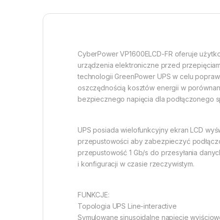
CyberPower VP1600ELCD-FR oferuje użytko
urządzenia elektroniczne przed przepięciami
technologii GreenPower UPS w celu poprawy 
oszczędnością kosztów energii w porównani
bezpiecznego napięcia dla podłączonego sp
UPS posiada wielofunkcyjny ekran LCD wyświ
przepustowości aby zabezpieczyć podłączon
przepustowość 1 Gb/s do przesyłania danyc
i konfiguracji w czasie rzeczywistym.
FUNKCJE:
Topologia UPS Line-interactive
Symulowane sinusoidalne napięcie wyjścio