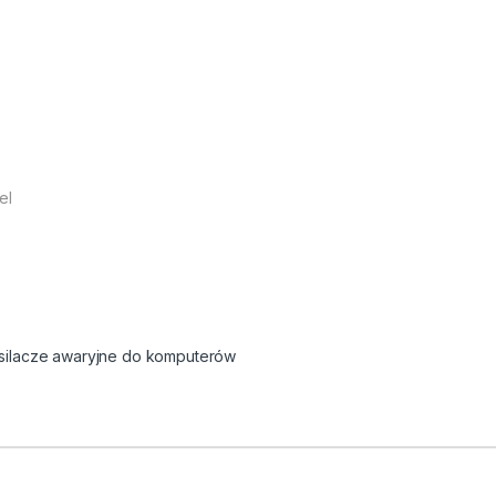
el
silacze awaryjne do komputerów