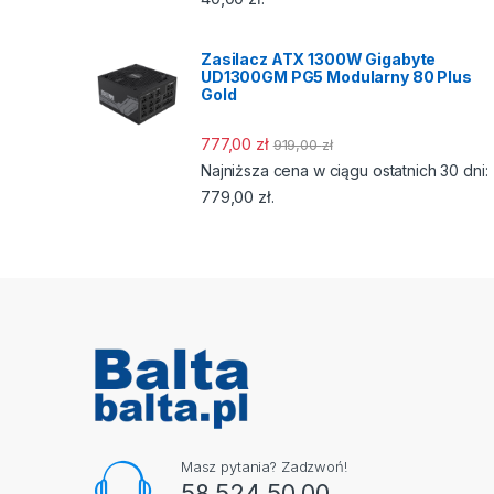
Zasilacz ATX 1300W Gigabyte
UD1300GM PG5 Modularny 80 Plus
Gold
777,00
zł
919,00
zł
Najniższa cena w ciągu ostatnich 30 dni:
779,00
zł
.
Masz pytania? Zadzwoń!
58 524 50 00