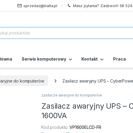
sprzedaz@balta.pl
Masz pytania? Zadzwoń! 58 524
ukiwarka produktów
główna
Serwis komputerowy
Kontakt
Praca
waryjne do komputerów
Zasilacz awaryjny UPS – CyberPowe
zasilacze awaryjne do komputerów
Zasilacz awaryjny UPS – 
1600VA
Kod produktu:
VP1600ELCD-FR