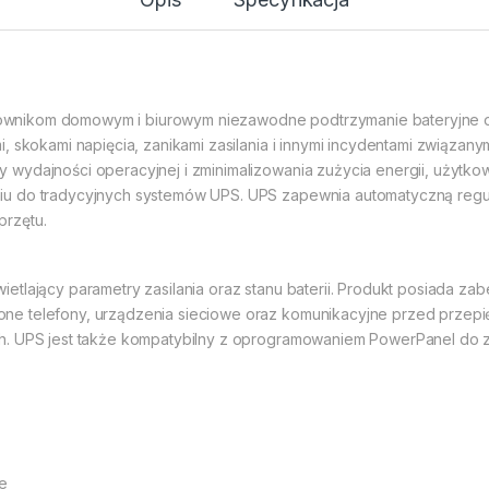
wnikom domowym i biurowym niezawodne podtrzymanie bateryjne or
, skokami napięcia, zanikami zasilania i innymi incydentami związany
wydajności operacyjnej i zminimalizowania zużycia energii, użytko
u do tradycyjnych systemów UPS. UPS zapewnia automatyczną regula
rzętu.
etlający parametry zasilania oraz stanu baterii. Produkt posiada za
e telefony, urządzenia sieciowe oraz komunikacyjne przed przepię
h. UPS jest także kompatybilny z oprogramowaniem PowerPanel do z
we