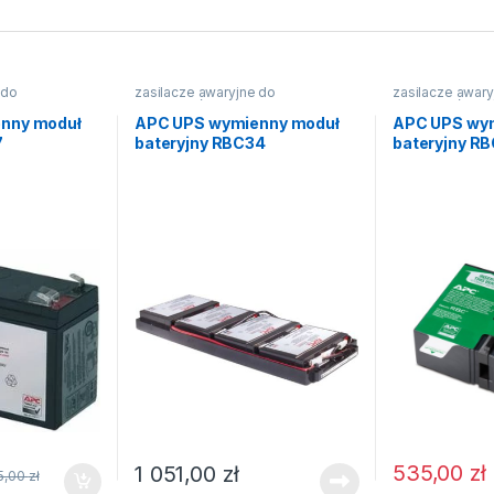
 do
zasilacze awaryjne do
zasilacze awary
komputerów
komputerów
nny moduł
APC UPS wymienny moduł
APC UPS wy
7
bateryjny RBC34
bateryjny R
535,00
zł
1 051,00
zł
5,00
zł