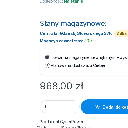
Dostępność:
Na stanie
Stany magazynowe:
Centrala, Gdańsk, Słowackiego 37K
Odbier
Magazyn zewnętrzny:
30 szt.
🚚
Towar na magazynie zewnętrznym – wyś
📦
Planowana dostawa:
u Ciebie
968,00
zł
Zasilacz awaryjny UPS - CyberPower UPS Va
Dodaj do ko
CyberPower
Opis
Specyfikacja