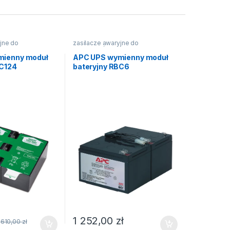
jne do
zasilacze awaryjne do
komputerów
mienny moduł
APC UPS wymienny moduł
BC124
bateryjny RBC6
1 252,00
zł
610,00
zł