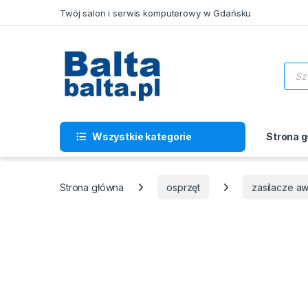
Skip to navigation
Skip to content
Twój salon i serwis komputerowy w Gdańsku
Wysz
Wszystkie kategorie
Strona 
Strona główna
osprzęt
zasilacze a