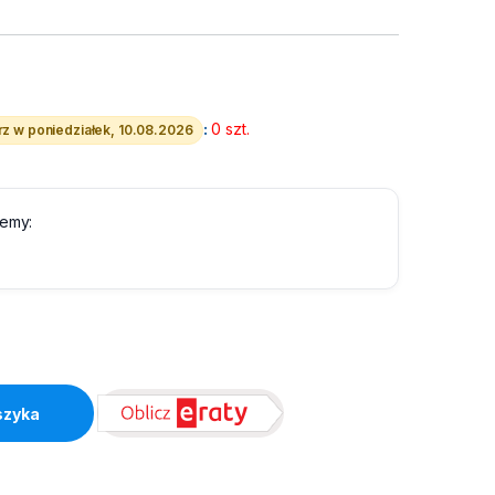
:
0 szt.
z w poniedziałek, 10.08.2026
lemy:
lue Pro 1600VA quantity
szyka