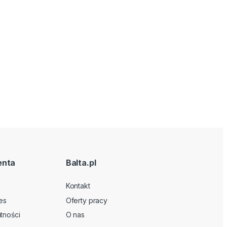
enta
Balta.pl
Kontakt
es
Oferty pracy
tności
O nas